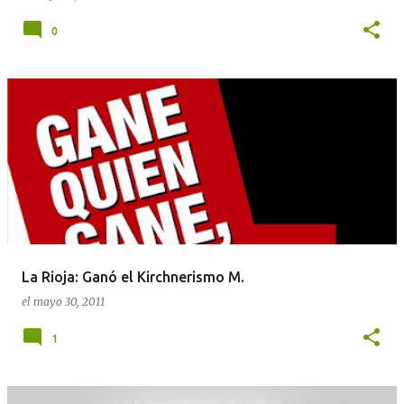
0
La Rioja: Ganó el Kirchnerismo M.
el
mayo 30, 2011
1