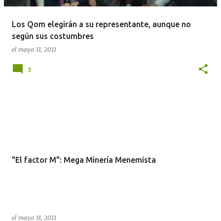
d
a
Los Qom elegirán a su representante, aunque no
s
según sus costumbres
el
mayo 31, 2011
3
"El factor M": Mega Minería Menemista
el
mayo 31, 2011