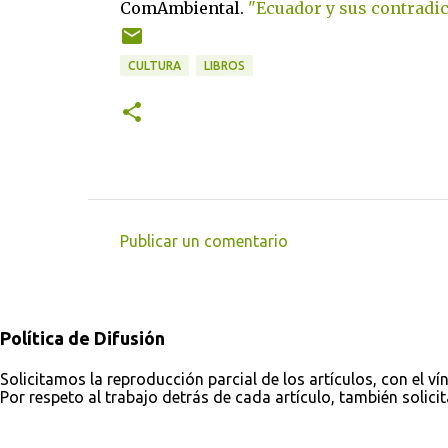
ComAmbiental.
"Ecuador y sus contradi
CULTURA
LIBROS
Publicar un comentario
C
o
m
Política de Difusión
e
n
Solicitamos la reproducción parcial de los artículos, con el ví
Por respeto al trabajo detrás de cada artículo, también solici
t
a