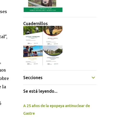
íses
Cuadernillos
al",
,
hos
Secciones
sobre
 la
Se está leyendo...
ó
A 25 años de la epopeya antinuclear de
Gastre