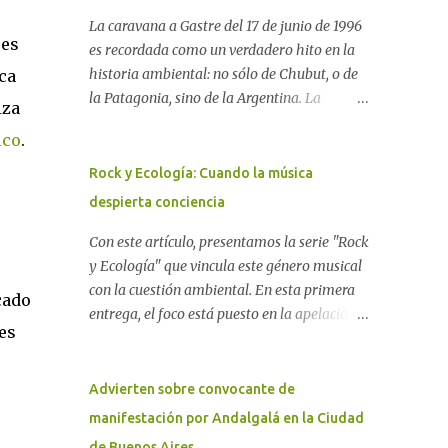
La caravana a Gastre del 17 de junio de 1996
 es
es recordada como un verdadero hito en la
historia ambiental: no sólo de Chubut, o de
ca
la Patagonia, sino de la Argentina. La
iza
"epopeya antinuclear" comenzó en 1986 con
ico
.
las primeras noticias respecto a un proyecto
para construir un basurero de residuos
Rock y Ecología: Cuando la música
nucleares en Gastre (centro-norte de
despierta conciencia
Chubut) y se consolidó en 1996 cuando
avanzó un proyecto legislativo nacional al
Con este artículo, presentamos la serie "Rock
respecto. En este artículo, la investigadora
y Ecología" que vincula este género musical
Ayelen Dichdji reconstruye la historia del
con la cuestión ambiental. En esta primera
cado
Movimiento Antinuclear de Chubut (MACH)
entrega, el foco está puesto en la apelación
es
liderada por Javier Rodríguez Pardo, como
emotiva que aparecen en diferentes
una lección de rebelión democrática
canciones, sobre todo del Rock Nacional.
territorial frente a las imposiciones de la
Desde el legendario El Oso hasta las
Advierten sobre convocante de
tecnocracia nuclear globalizada. Dossier N°
recientes apariciones de la Pachama Mama
manifestación por Andalgalá en la Ciudad
3 "La crisis nuclear en el mundo. A 10 años de
en la música urbana contemporánea. Por
de Buenos Aires