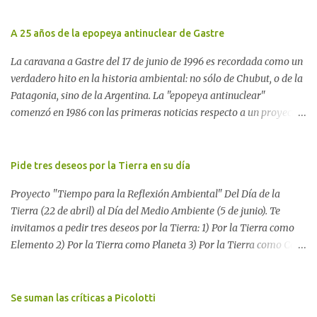
A 25 años de la epopeya antinuclear de Gastre
La caravana a Gastre del 17 de junio de 1996 es recordada como un
verdadero hito en la historia ambiental: no sólo de Chubut, o de la
Patagonia, sino de la Argentina. La "epopeya antinuclear"
comenzó en 1986 con las primeras noticias respecto a un proyecto
para construir un basurero de residuos nucleares en Gastre
(centro-norte de Chubut) y se consolidó en 1996 cuando avanzó un
proyecto legislativo nacional al respecto. En este artículo, la
Pide tres deseos por la Tierra en su día
investigadora Ayelen Dichdji reconstruye la historia del
Proyecto "Tiempo para la Reflexión Ambiental" Del Día de la
Movimiento Antinuclear de Chubut (MACH) liderada por Javier
Tierra (22 de abril) al Día del Medio Ambiente (5 de junio). Te
Rodríguez Pardo, como una lección de rebelión democrática
invitamos a pedir tres deseos por la Tierra: 1) Por la Tierra como
territorial frente a las imposiciones de la tecnocracia nuclear
Elemento 2) Por la Tierra como Planeta 3) Por la Tierra como Casa
globalizada. Dossier N° 3 "La crisis nuclear en el mundo. A 10 años
Si tenés una página web o un blog te proponemos escribir allí los
de Fukushima" CRÓNICA Por Ayelen Dichdji* Una multitud llegó
tres deseos por la Tierra. Después, envíanos tu mensaje a nuestro
a Gastre en la mañana nevada del 17 de junio de 1996. Crédito: Alex
blog para reunir todos los pedidos. Si no tenés una página web,
Se suman las críticas a Picolotti
Dukal.
dejá tus tres deseos aquí. O enviálo a