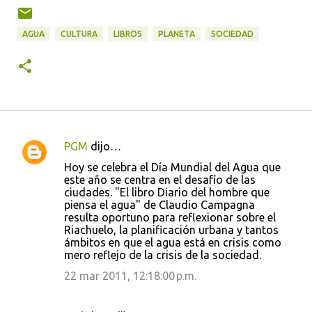
AGUA
CULTURA
LIBROS
PLANETA
SOCIEDAD
PGM
dijo…
C
Hoy se celebra el Día Mundial del Agua que
o
este año se centra en el desafío de las
ciudades. "El libro Diario del hombre que
m
piensa el agua" de Claudio Campagna
e
resulta oportuno para reflexionar sobre el
Riachuelo, la planificación urbana y tantos
n
ámbitos en que el agua está en crisis como
t
mero reflejo de la crisis de la sociedad.
a
22 mar 2011, 12:18:00 p.m.
r
i