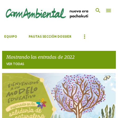
Ir al contenido principal
EQUIPO
PAUTAS SECCIÓN DOSSIER
Mostrando las entradas de 2022
VER TODAS
E
n
t
r
a