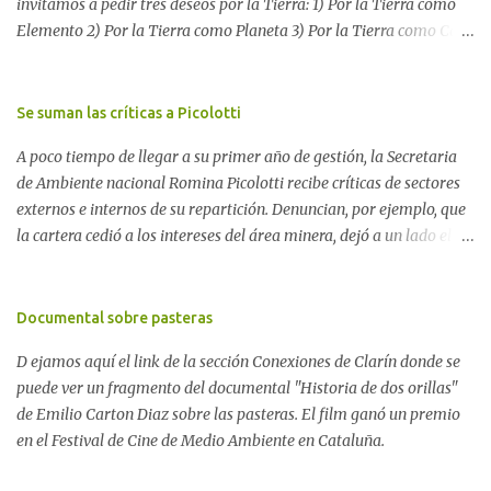
invitamos a pedir tres deseos por la Tierra: 1) Por la Tierra como
Elemento 2) Por la Tierra como Planeta 3) Por la Tierra como Casa
Si tenés una página web o un blog te proponemos escribir allí los
tres deseos por la Tierra. Después, envíanos tu mensaje a nuestro
blog para reunir todos los pedidos. Si no tenés una página web,
Se suman las críticas a Picolotti
dejá tus tres deseos aquí. O enviálo a
A poco tiempo de llegar a su primer año de gestión, la Secretaria
blogambiental@yahoo.com.ar Difundí este mensaje. Unamos
de Ambiente nacional Romina Picolotti recibe críticas de sectores
nuestras voces para que nos escuchen Ver más sobre el Proyecto
externos e internos de su repartición. Denuncian, por ejemplo, que
"Tiempo para la reflexión ambiental" Los deseos pueden
la cartera cedió a los intereses del área minera, dejó a un lado el
expresarse poéticamente: Ver "Oda a la Tierra" Nuestros tres
conflicto por las pasteras y está desarticulando equipos de trabajo
deseos. 1) Devolver los bosques que dan vida a la Tierra. 2) Detener
propios sin motivos aparentes. Las comunidades perjudicadas por
el cambio climático que altera al planeta. 3) Disfrutar de la Tierra
algún tipo de contaminación y las organizaciones dedicadas a
Documental sobre pasteras
como naturaleza y no como recurso natural. Proyecto para ONGs:
velar por los derechos ambientales están agotando su paciencia.
Pensar en las 3 problemáticas ambientales ...
D ejamos aquí el link de la sección Conexiones de Clarín donde se
Temen que en el año electoral, la gestión ambiental pierda una
puede ver un fragmento del documental "Historia de dos orillas"
gran oportunidad de cambio y sea usada en su contra. La RENACE
de Emilio Carton Diaz sobre las pasteras. El film ganó un premio
contra el acercamiento de Picolotti a Minería La semana pasada,
en el Festival de Cine de Medio Ambiente en Cataluña.
la Red Nacional de Acción Ecologista exigió la renuncia de Romina
Picolotti en vistas del acuerdo de la secretaría de Ambiente con la