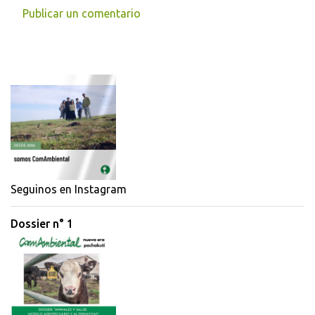
Publicar un comentario
C
o
m
e
n
t
a
r
i
Seguinos en Instagram
o
Dossier n° 1
s