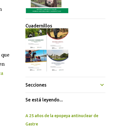
n
Cuadernillos
s
 que
en
ca
Secciones
Se está leyendo...
A 25 años de la epopeya antinuclear de
Gastre