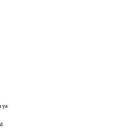
n ya
ud