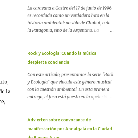
La caravana a Gastre del 17 de junio de 1996
es recordada como un verdadero hito en la
historia ambiental: no sólo de Chubut, o de
la Patagonia, sino de la Argentina. La
"epopeya antinuclear" comenzó en 1986 con
las primeras noticias respecto a un proyecto
para construir un basurero de residuos
Rock y Ecología: Cuando la música
nucleares en Gastre (centro-norte de
despierta conciencia
Chubut) y se consolidó en 1996 cuando
avanzó un proyecto legislativo nacional al
Con este artículo, presentamos la serie "Rock
nto,
respecto. En este artículo, la investigadora
y Ecología" que vincula este género musical
Ayelen Dichdji reconstruye la historia del
con la cuestión ambiental. En esta primera
de la
Movimiento Antinuclear de Chubut (MACH)
entrega, el foco está puesto en la apelación
e,
liderada por Javier Rodríguez Pardo, como
emotiva que aparecen en diferentes
una lección de rebelión democrática
canciones, sobre todo del Rock Nacional.
territorial frente a las imposiciones de la
Desde el legendario El Oso hasta las
Advierten sobre convocante de
tecnocracia nuclear globalizada. Dossier N°
recientes apariciones de la Pachama Mama
manifestación por Andalgalá en la Ciudad
3 "La crisis nuclear en el mundo. A 10 años de
en la música urbana contemporánea. Por
de Buenos Aires