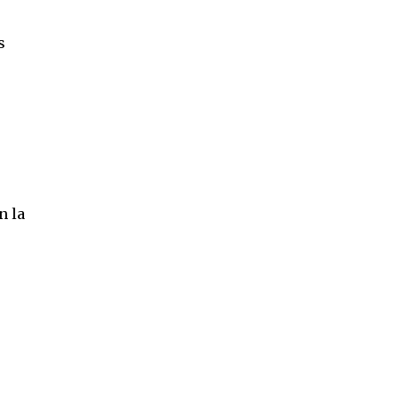
o
s
n la