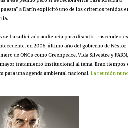
 a ese pedido pero sí se recibía en la Casa Rosada a
spuesta" a Darín explicitó uno de los criterios tenidos e
ria.
se ha solicitado audiencia para discutir trascendente
tecedente, en 2006, último año del gobierno de Néstor
rimero de ONGs como Greenpeace, Vida Silvestre y FARN,
mayor tratamiento institucional al tema. Eran tiempos 
ta para una agenda ambiental nacional.
La reunión nun