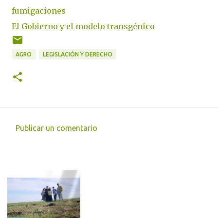
fumigaciones
El Gobierno y el modelo transgénico
AGRO
LEGISLACIÓN Y DERECHO
Publicar un comentario
C
o
m
e
n
t