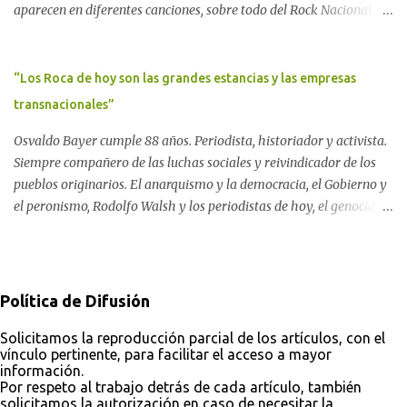
aparecen en diferentes canciones, sobre todo del Rock Nacional.
globalizada. Dossier N° 3 "La crisis nuclear en el mundo. A 10 años
Desde el legendario El Oso hasta las recientes apariciones de la
de Fukushima" CRÓNICA Por Ayelen Dichdji* Una multitud llegó
Pachama Mama en la música urbana contemporánea. Por
a Gastre en la mañana nevada del 17 de junio de 1996. Crédito: Alex
Carolina Aponte La Madre Tierra se escucha en las canciones del
“Los Roca de hoy son las grandes estancias y las empresas
Dukal.
Rock Nacional.
transnacionales”
Osvaldo Bayer cumple 88 años. Periodista, historiador y activista.
Siempre compañero de las luchas sociales y reivindicador de los
pueblos originarios. El anarquismo y la democracia, el Gobierno y
el peronismo, Rodolfo Walsh y los periodistas de hoy, el genocidio
indígena y el silencio de los organismos de derechos humanos, el
pasado y el futuro soñado. Por Darío Aranda Para ComAmbiental
Osvaldo Bayer en "El Tugurio". Foto: Analí López Almeyda
Política de Difusión
Solicitamos la reproducción parcial de los artículos, con el
vínculo pertinente, para facilitar el acceso a mayor
información.
Por respeto al trabajo detrás de cada artículo, también
solicitamos la autorización en caso de necesitar la