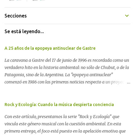
Secciones
Se está leyendo...
A 25 años de la epopeya antinuclear de Gastre
La caravana a Gastre del 17 de junio de 1996 es recordada como un
verdadero hito en la historia ambiental: no sólo de Chubut, o de la
Patagonia, sino de la Argentina. La "epopeya antinuclear"
comenzó en 1986 con las primeras noticias respecto a un proyecto
para construir un basurero de residuos nucleares en Gastre
(centro-norte de Chubut) y se consolidó en 1996 cuando avanzó un
proyecto legislativo nacional al respecto. En este artículo, la
Rock y Ecología: Cuando la música despierta conciencia
investigadora Ayelen Dichdji reconstruye la historia del
Con este artículo, presentamos la serie "Rock y Ecología" que
Movimiento Antinuclear de Chubut (MACH) liderada por Javier
vincula este género musical con la cuestión ambiental. En esta
Rodríguez Pardo, como una lección de rebelión democrática
primera entrega, el foco está puesto en la apelación emotiva que
territorial frente a las imposiciones de la tecnocracia nuclear