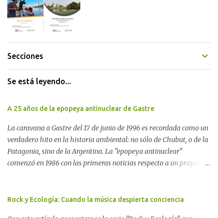
Secciones
Se está leyendo...
A 25 años de la epopeya antinuclear de Gastre
La caravana a Gastre del 17 de junio de 1996 es recordada como un
verdadero hito en la historia ambiental: no sólo de Chubut, o de la
Patagonia, sino de la Argentina. La "epopeya antinuclear"
comenzó en 1986 con las primeras noticias respecto a un proyecto
para construir un basurero de residuos nucleares en Gastre
(centro-norte de Chubut) y se consolidó en 1996 cuando avanzó un
proyecto legislativo nacional al respecto. En este artículo, la
Rock y Ecología: Cuando la música despierta conciencia
investigadora Ayelen Dichdji reconstruye la historia del