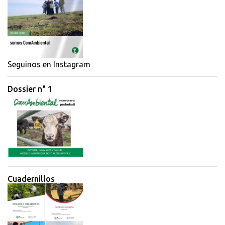
n
t
a
r
i
Seguinos en Instagram
o
Dossier n° 1
s
Cuadernillos