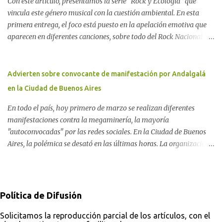
Con este artículo, presentamos la serie "Rock y Ecología" que
Movimiento Antinuclear de Chubut (MACH) liderada por Javier
vincula este género musical con la cuestión ambiental. En esta
Rodríguez Pardo, como una lección de rebelión democrática
primera entrega, el foco está puesto en la apelación emotiva que
territorial frente a las imposiciones de la tecnocracia nuclear
aparecen en diferentes canciones, sobre todo del Rock Nacional.
globalizada. Dossier N° 3 "La crisis nuclear en el mundo. A 10 años
Desde el legendario El Oso hasta las recientes apariciones de la
de Fukushima" CRÓNICA Por Ayelen Dichdji* Una multitud llegó
Pachama Mama en la música urbana contemporánea. Por
a Gastre en la mañana nevada del 17 de junio de 1996. Crédito: Alex
Carolina Aponte La Madre Tierra se escucha en las canciones del
Advierten sobre convocante de manifestación por Andalgalá
Dukal.
Rock Nacional.
en la Ciudad de Buenos Aires
En todo el país, hoy primero de marzo se realizan diferentes
manifestaciones contra la megaminería, la mayoría
"autoconvocadas" por las redes sociales. En la Ciudad de Buenos
Aires, la polémica se desató en las últimas horas. La organización
Conciencia Solidaria, que en primera instancia se había unido a la
reunión en Plaza Lavalle, cambió el lugar al Obelisco. En el
trasfondo de esta decisión, otras organizaciones ambientales y de
derechos humanos ponen el alerta sobre el abogado detrás de la
Política de Difusión
convocatoria frente a Tribunales.
Solicitamos la reproducción parcial de los artículos, con el