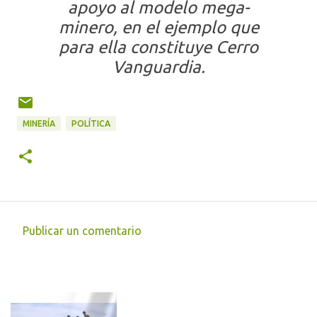
apoyo al modelo mega-
minero, en el ejemplo que
para ella constituye Cerro
Vanguardia.
MINERÍA
POLÍTICA
Publicar un comentario
C
o
m
e