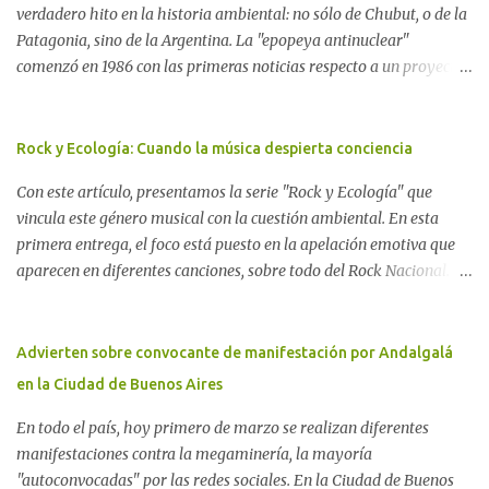
verdadero hito en la historia ambiental: no sólo de Chubut, o de la
Patagonia, sino de la Argentina. La "epopeya antinuclear"
comenzó en 1986 con las primeras noticias respecto a un proyecto
para construir un basurero de residuos nucleares en Gastre
(centro-norte de Chubut) y se consolidó en 1996 cuando avanzó un
proyecto legislativo nacional al respecto. En este artículo, la
Rock y Ecología: Cuando la música despierta conciencia
investigadora Ayelen Dichdji reconstruye la historia del
Con este artículo, presentamos la serie "Rock y Ecología" que
Movimiento Antinuclear de Chubut (MACH) liderada por Javier
vincula este género musical con la cuestión ambiental. En esta
Rodríguez Pardo, como una lección de rebelión democrática
primera entrega, el foco está puesto en la apelación emotiva que
territorial frente a las imposiciones de la tecnocracia nuclear
aparecen en diferentes canciones, sobre todo del Rock Nacional.
globalizada. Dossier N° 3 "La crisis nuclear en el mundo. A 10 años
Desde el legendario El Oso hasta las recientes apariciones de la
de Fukushima" CRÓNICA Por Ayelen Dichdji* Una multitud llegó
Pachama Mama en la música urbana contemporánea. Por
a Gastre en la mañana nevada del 17 de junio de 1996. Crédito: Alex
Carolina Aponte La Madre Tierra se escucha en las canciones del
Advierten sobre convocante de manifestación por Andalgalá
Dukal.
Rock Nacional.
en la Ciudad de Buenos Aires
En todo el país, hoy primero de marzo se realizan diferentes
manifestaciones contra la megaminería, la mayoría
"autoconvocadas" por las redes sociales. En la Ciudad de Buenos