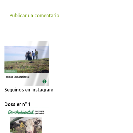
Publicar un comentario
C
o
m
e
n
t
a
r
i
Seguinos en Instagram
o
Dossier n° 1
s