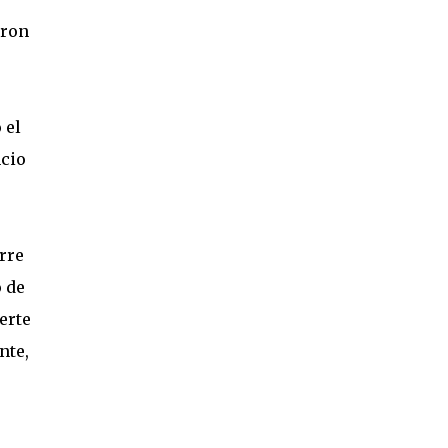
aron
 el
cio
rre
o de
erte
nte,