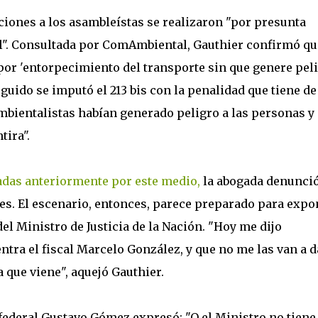
ciones a los asambleístas se realizaron "por presunta
nal". Consultada por ComAmbiental, Gauthier confirmó qu
por 'entorpecimiento del transporte sin que genere pel
eguido se imputó el 213 bis con la penalidad que tiene de
ambientalistas habían generado peligro a las personas y
tira".
adas anteriormente por este medio,
la abogada denunci
nes. El escenario, entonces, parece preparado para expo
del Ministro de Justicia de la Nación. "Hoy me dijo
ntra el fiscal Marcelo González, y que no me las van a d
 que viene", aquejó Gauthier.
federal Gustavo Gómez expresó: "O el Ministro no tiene