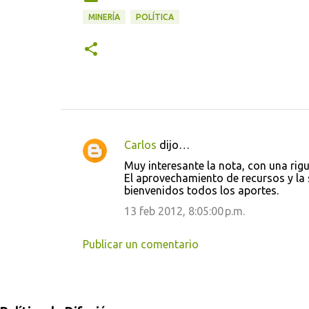
MINERÍA
POLÍTICA
Carlos
dijo…
C
Muy interesante la nota, con una rigu
o
El aprovechamiento de recursos y la 
bienvenidos todos los aportes.
m
e
13 feb 2012, 8:05:00 p.m.
n
Publicar un comentario
t
a
r
i