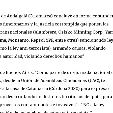
 de Andalgalá (Catamarca) concluye en forma contunden
s funcionarios y la justicia corrompida que ponen las
as transnacionales (Alumbrera, Osisko Minning Corp., Ya
esma, Monsanto, Repsol YPF, entre otras) sancionando ley
mo la ley anti-terrorista), armando causas, violando
e autoridad, violando derechos humanos".
 de Buenos Aires: "Como parte de una jornada nacional 
ís, desde la Unión de Asambleas Ciudadanas (UAC), te
e a la casa de Catamarca (Córdoba 2080) para expresar
en desarrollando en distintos territorios del país, para
 proyectos contaminantes e invasivos´, ` NO a la ley
nación de los pueblos de cómo quieren vivir´".