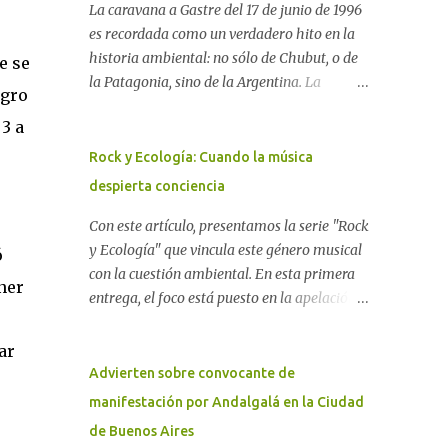
La caravana a Gastre del 17 de junio de 1996
es recordada como un verdadero hito en la
historia ambiental: no sólo de Chubut, o de
e se
la Patagonia, sino de la Argentina. La
igro
"epopeya antinuclear" comenzó en 1986 con
 3 a
las primeras noticias respecto a un proyecto
para construir un basurero de residuos
Rock y Ecología: Cuando la música
nucleares en Gastre (centro-norte de
despierta conciencia
Chubut) y se consolidó en 1996 cuando
avanzó un proyecto legislativo nacional al
Con este artículo, presentamos la serie "Rock
respecto. En este artículo, la investigadora
y Ecología" que vincula este género musical
ó
Ayelen Dichdji reconstruye la historia del
con la cuestión ambiental. En esta primera
ner
Movimiento Antinuclear de Chubut (MACH)
entrega, el foco está puesto en la apelación
liderada por Javier Rodríguez Pardo, como
emotiva que aparecen en diferentes
una lección de rebelión democrática
canciones, sobre todo del Rock Nacional.
ar
territorial frente a las imposiciones de la
Desde el legendario El Oso hasta las
Advierten sobre convocante de
tecnocracia nuclear globalizada. Dossier N°
recientes apariciones de la Pachama Mama
manifestación por Andalgalá en la Ciudad
3 "La crisis nuclear en el mundo. A 10 años de
en la música urbana contemporánea. Por
de Buenos Aires
Fukushima" CRÓNICA Por Ayelen Dichdji*
Carolina Aponte La Madre Tierra se escucha