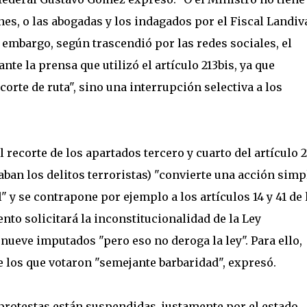
es, o las abogadas y los indagados por el Fiscal Landiv
 embargo, según trascendió por las redes sociales, el
te la prensa que utilizó el artículo 213bis, ya que
corte de ruta", sino una interrupción selectiva a los
l recorte de los apartados tercero y cuarto del artículo 2
aban los delitos terroristas) "convierte una acción simp
" y se contrapone por ejemplo a los artículos 14 y 41 de 
to solicitará la inconstitucionalidad de la Ley
 nueve imputados "pero eso no deroga la ley". Para ello,
de los que votaron "semejante barbaridad", expresó.
protestas están suspendidas, justamente por el estado