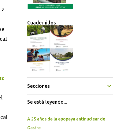
 a
Cuadernillos
se
cal
m:
Secciones
el
Se está leyendo...
scal
A 25 años de la epopeya antinuclear de
Gastre