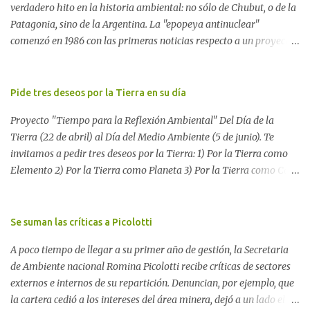
verdadero hito en la historia ambiental: no sólo de Chubut, o de la
Patagonia, sino de la Argentina. La "epopeya antinuclear"
comenzó en 1986 con las primeras noticias respecto a un proyecto
para construir un basurero de residuos nucleares en Gastre
(centro-norte de Chubut) y se consolidó en 1996 cuando avanzó un
proyecto legislativo nacional al respecto. En este artículo, la
Pide tres deseos por la Tierra en su día
investigadora Ayelen Dichdji reconstruye la historia del
Proyecto "Tiempo para la Reflexión Ambiental" Del Día de la
Movimiento Antinuclear de Chubut (MACH) liderada por Javier
Tierra (22 de abril) al Día del Medio Ambiente (5 de junio). Te
Rodríguez Pardo, como una lección de rebelión democrática
invitamos a pedir tres deseos por la Tierra: 1) Por la Tierra como
territorial frente a las imposiciones de la tecnocracia nuclear
Elemento 2) Por la Tierra como Planeta 3) Por la Tierra como Casa
globalizada. Dossier N° 3 "La crisis nuclear en el mundo. A 10 años
Si tenés una página web o un blog te proponemos escribir allí los
de Fukushima" CRÓNICA Por Ayelen Dichdji* Una multitud llegó
tres deseos por la Tierra. Después, envíanos tu mensaje a nuestro
a Gastre en la mañana nevada del 17 de junio de 1996. Crédito: Alex
blog para reunir todos los pedidos. Si no tenés una página web,
Se suman las críticas a Picolotti
Dukal.
dejá tus tres deseos aquí. O enviálo a
A poco tiempo de llegar a su primer año de gestión, la Secretaria
blogambiental@yahoo.com.ar Difundí este mensaje. Unamos
de Ambiente nacional Romina Picolotti recibe críticas de sectores
nuestras voces para que nos escuchen Ver más sobre el Proyecto
externos e internos de su repartición. Denuncian, por ejemplo, que
"Tiempo para la reflexión ambiental" Los deseos pueden
la cartera cedió a los intereses del área minera, dejó a un lado el
expresarse poéticamente: Ver "Oda a la Tierra" Nuestros tres