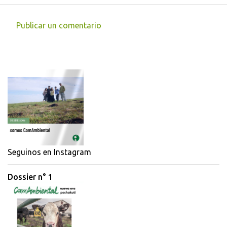
Publicar un comentario
C
o
m
e
n
t
a
r
i
Seguinos en Instagram
o
Dossier n° 1
s