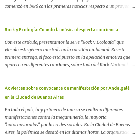
comenzó en 1986 con las primeras noticias respecto a un proyecto
para construir un basurero de residuos nucleares en Gastre
(centro-norte de Chubut) y se consolidó en 1996 cuando avanzó un
proyecto legislativo nacional al respecto. En este artículo, la
Rock y Ecología: Cuando la música despierta conciencia
investigadora Ayelen Dichdji reconstruye la historia del
Con este artículo, presentamos la serie "Rock y Ecología" que
Movimiento Antinuclear de Chubut (MACH) liderada por Javier
vincula este género musical con la cuestión ambiental. En esta
Rodríguez Pardo, como una lección de rebelión democrática
primera entrega, el foco está puesto en la apelación emotiva que
territorial frente a las imposiciones de la tecnocracia nuclear
aparecen en diferentes canciones, sobre todo del Rock Nacional.
globalizada. Dossier N° 3 "La crisis nuclear en el mundo. A 10 años
Desde el legendario El Oso hasta las recientes apariciones de la
de Fukushima" CRÓNICA Por Ayelen Dichdji* Una multitud llegó
Pachama Mama en la música urbana contemporánea. Por
a Gastre en la mañana nevada del 17 de junio de 1996. Crédito: Alex
Carolina Aponte La Madre Tierra se escucha en las canciones del
Advierten sobre convocante de manifestación por Andalgalá
Dukal.
Rock Nacional.
en la Ciudad de Buenos Aires
En todo el país, hoy primero de marzo se realizan diferentes
manifestaciones contra la megaminería, la mayoría
"autoconvocadas" por las redes sociales. En la Ciudad de Buenos
Aires, la polémica se desató en las últimas horas. La organización
Conciencia Solidaria, que en primera instancia se había unido a la