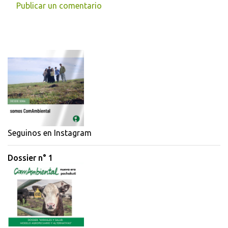
Publicar un comentario
C
o
m
e
n
t
a
r
i
Seguinos en Instagram
o
Dossier n° 1
s