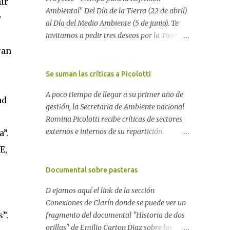
ir
Ambiental" Del Día de la Tierra (22 de abril)
y
al Día del Medio Ambiente (5 de junio). Te
invitamos a pedir tres deseos por la Tierra:
1) Por la Tierra como Elemento 2) Por la
ran
Tierra como Planeta 3) Por la Tierra como
Casa Si tenés una página web o un blog te
Se suman las críticas a Picolotti
proponemos escribir allí los tres deseos por
A poco tiempo de llegar a su primer año de
la Tierra. Después, envíanos tu mensaje a
ad
gestión, la Secretaria de Ambiente nacional
nuestro blog para reunir todos los pedidos.
Romina Picolotti recibe críticas de sectores
Si no tenés una página web, dejá tus tres
externos e internos de su repartición.
a”.
deseos aquí. O enviálo a
Denuncian, por ejemplo, que la cartera cedió
blogambiental@yahoo.com.ar Difundí este
E,
a los intereses del área minera, dejó a un
mensaje. Unamos nuestras voces para que
lado el conflicto por las pasteras y está
Documental sobre pasteras
nos escuchen Ver más sobre el Proyecto
desarticulando equipos de trabajo propios
"Tiempo para la reflexión ambiental" Los
D ejamos aquí el link de la sección
sin motivos aparentes. Las comunidades
deseos pueden expresarse poéticamente: Ver
Conexiones de Clarín donde se puede ver un
perjudicadas por algún tipo de
"Oda a la Tierra" Nuestros tres deseos. 1)
”.
fragmento del documental "Historia de dos
contaminación y las organizaciones
Devolver los bosques que dan vida a la
orillas" de Emilio Carton Diaz sobre las