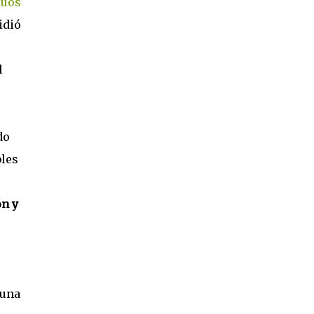
duos
idió
l
do
bles
ón y
 una