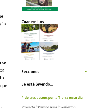
ue
Cuadernillos
 la
a
rse
era
Secciones
lir
Se está leyendo...
 que
Pide tres deseos por la Tierra en su día
Proyecto "Tiempo para la Reflexión