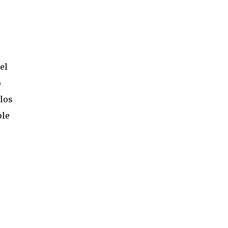
el
o
rlos
ple