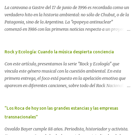
La caravana a Gastre del 17 de junio de 1996 es recordada como un
verdadero hito en la historia ambiental: no sólo de Chubut, o de la
Patagonia, sino de la Argentina. La "epopeya antinuclear"
comenzó en 1986 con las primeras noticias respecto a un proyecto
para construir un basurero de residuos nucleares en Gastre
(centro-norte de Chubut) y se consolidó en 1996 cuando avanzó un
proyecto legislativo nacional al respecto. En este artículo, la
Rock y Ecología: Cuando la música despierta conciencia
investigadora Ayelen Dichdji reconstruye la historia del
Con este artículo, presentamos la serie "Rock y Ecología" que
Movimiento Antinuclear de Chubut (MACH) liderada por Javier
vincula este género musical con la cuestión ambiental. En esta
Rodríguez Pardo, como una lección de rebelión democrática
primera entrega, el foco está puesto en la apelación emotiva que
territorial frente a las imposiciones de la tecnocracia nuclear
aparecen en diferentes canciones, sobre todo del Rock Nacional.
globalizada. Dossier N° 3 "La crisis nuclear en el mundo. A 10 años
Desde el legendario El Oso hasta las recientes apariciones de la
de Fukushima" CRÓNICA Por Ayelen Dichdji* Una multitud llegó
Pachama Mama en la música urbana contemporánea. Por
a Gastre en la mañana nevada del 17 de junio de 1996. Crédito: Alex
Carolina Aponte La Madre Tierra se escucha en las canciones del
“Los Roca de hoy son las grandes estancias y las empresas
Dukal.
Rock Nacional.
transnacionales”
Osvaldo Bayer cumple 88 años. Periodista, historiador y activista.