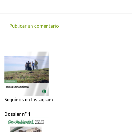
Publicar un comentario
C
o
m
e
n
t
a
r
i
Seguinos en Instagram
o
Dossier n° 1
s