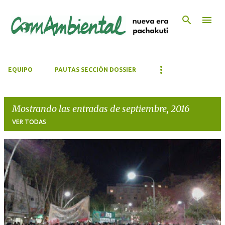
Ir al contenido principal
EQUIPO
PAUTAS SECCIÓN DOSSIER
Mostrando las entradas de septiembre, 2016
VER TODAS
E
n
t
r
a