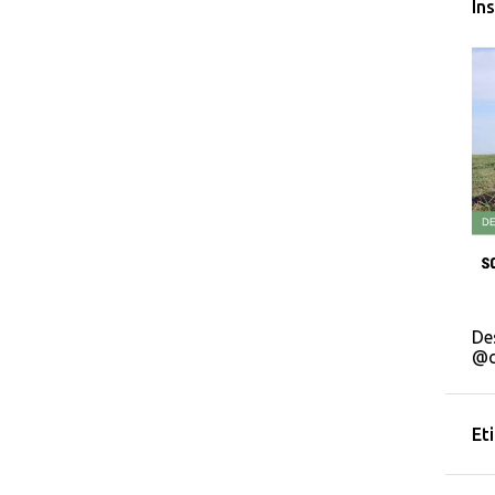
In
De
@c
Et