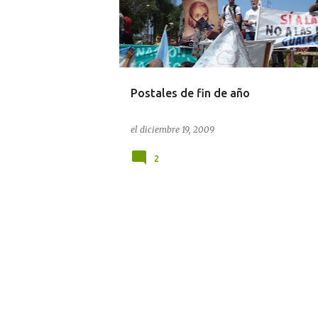
t
r
a
d
a
Postales de fin de año
s
el
diciembre 19, 2009
2