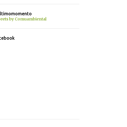
ltimomomento
eets by Comuambiental
cebook