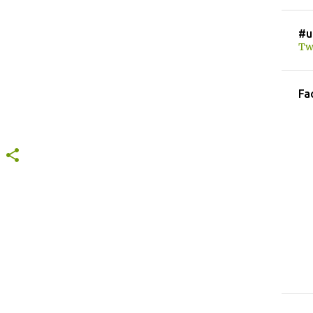
#u
Tw
Fa