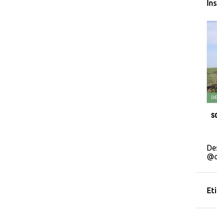
In
De
@c
Et