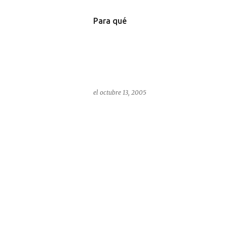
t
r
Para qué
a
d
a
s
el
octubre 13, 2005