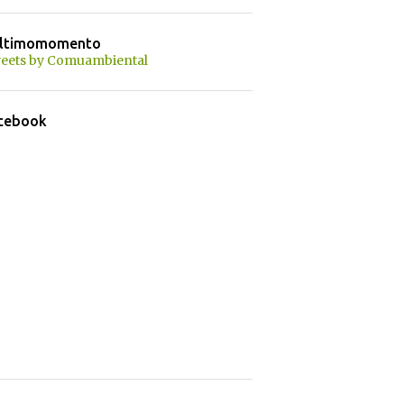
ltimomomento
eets by Comuambiental
cebook