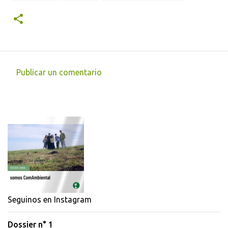
Publicar un comentario
C
o
m
e
n
t
a
r
i
Seguinos en Instagram
o
Dossier n° 1
s