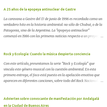
A 25 años de la epopeya antinuclear de Gastre
La caravana a Gastre del 17 de junio de 1996 es recordada como un
verdadero hito en la historia ambiental: no sólo de Chubut, o de la
Patagonia, sino de la Argentina. La "epopeya antinuclear"
comenzó en 1986 con las primeras noticias respecto a un proyecto
para construir un basurero de residuos nucleares en Gastre
(centro-norte de Chubut) y se consolidó en 1996 cuando avanzó un
proyecto legislativo nacional al respecto. En este artículo, la
Rock y Ecología: Cuando la música despierta conciencia
investigadora Ayelen Dichdji reconstruye la historia del
Con este artículo, presentamos la serie "Rock y Ecología" que
Movimiento Antinuclear de Chubut (MACH) liderada por Javier
vincula este género musical con la cuestión ambiental. En esta
Rodríguez Pardo, como una lección de rebelión democrática
primera entrega, el foco está puesto en la apelación emotiva que
territorial frente a las imposiciones de la tecnocracia nuclear
aparecen en diferentes canciones, sobre todo del Rock Nacional.
globalizada. Dossier N° 3 "La crisis nuclear en el mundo. A 10 años
Desde el legendario El Oso hasta las recientes apariciones de la
de Fukushima" CRÓNICA Por Ayelen Dichdji* Una multitud llegó
Pachama Mama en la música urbana contemporánea. Por
a Gastre en la mañana nevada del 17 de junio de 1996. Crédito: Alex
Carolina Aponte La Madre Tierra se escucha en las canciones del
Advierten sobre convocante de manifestación por Andalgalá
Dukal.
Rock Nacional.
en la Ciudad de Buenos Aires