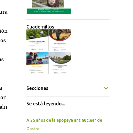
tura
Cuadernillos
ión
dos
as
a
Secciones
non
Se está leyendo...
aún
A 25 años de la epopeya antinuclear de
Gastre