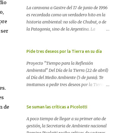
dio
La caravana a Gastre del 17 de junio de 1996
o,
es recordada como un verdadero hito en la
pre
historia ambiental: no sólo de Chubut, o de
la Patagonia, sino de la Argentina. La
 ser
"epopeya antinuclear" comenzó en 1986 con
las primeras noticias respecto a un proyecto
para construir un basurero de residuos
Pide tres deseos por la Tierra en su día
nucleares en Gastre (centro-norte de
Proyecto "Tiempo para la Reflexión
Chubut) y se consolidó en 1996 cuando
Ambiental" Del Día de la Tierra (22 de abril)
avanzó un proyecto legislativo nacional al
al Día del Medio Ambiente (5 de junio). Te
respecto. En este artículo, la investigadora
invitamos a pedir tres deseos por la Tierra:
Ayelen Dichdji reconstruye la historia del
es.
1) Por la Tierra como Elemento 2) Por la
Movimiento Antinuclear de Chubut (MACH)
es
Tierra como Planeta 3) Por la Tierra como
liderada por Javier Rodríguez Pardo, como
Casa Si tenés una página web o un blog te
n de
Se suman las críticas a Picolotti
una lección de rebelión democrática
proponemos escribir allí los tres deseos por
territorial frente a las imposiciones de la
A poco tiempo de llegar a su primer año de
la Tierra. Después, envíanos tu mensaje a
tecnocracia nuclear globalizada. Dossier N°
gestión, la Secretaria de Ambiente nacional
nuestro blog para reunir todos los pedidos.
3 "La crisis nuclear en el mundo. A 10 años de