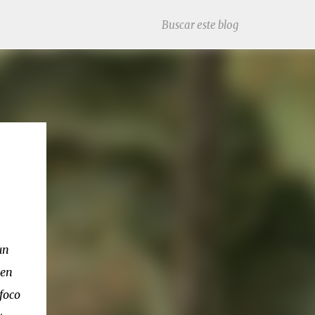
un
ien
foco