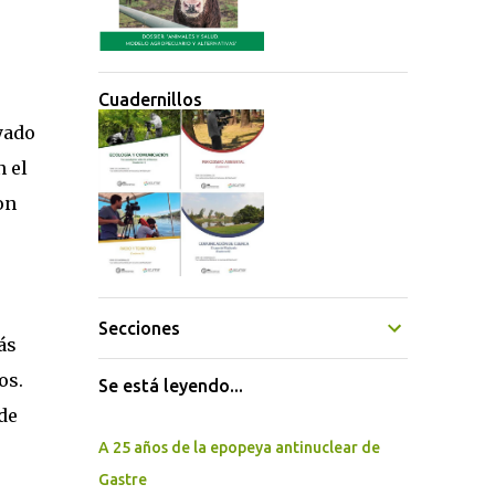
Cuadernillos
yado
n el
on
o
Secciones
ás
os.
Se está leyendo...
de
A 25 años de la epopeya antinuclear de
Gastre