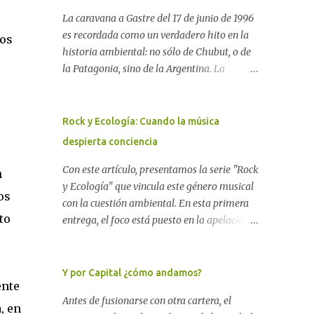
La caravana a Gastre del 17 de junio de 1996
es recordada como un verdadero hito en la
Dos
historia ambiental: no sólo de Chubut, o de
la Patagonia, sino de la Argentina. La
"epopeya antinuclear" comenzó en 1986 con
las primeras noticias respecto a un proyecto
para construir un basurero de residuos
Rock y Ecología: Cuando la música
nucleares en Gastre (centro-norte de
despierta conciencia
Chubut) y se consolidó en 1996 cuando
avanzó un proyecto legislativo nacional al
Con este artículo, presentamos la serie "Rock
a
respecto. En este artículo, la investigadora
y Ecología" que vincula este género musical
os
Ayelen Dichdji reconstruye la historia del
con la cuestión ambiental. En esta primera
to
Movimiento Antinuclear de Chubut (MACH)
entrega, el foco está puesto en la apelación
liderada por Javier Rodríguez Pardo, como
emotiva que aparecen en diferentes
una lección de rebelión democrática
canciones, sobre todo del Rock Nacional.
territorial frente a las imposiciones de la
Desde el legendario El Oso hasta las
Y por Capital ¿cómo andamos?
ente
tecnocracia nuclear globalizada. Dossier N°
recientes apariciones de la Pachama Mama
Antes de fusionarse con otra cartera, el
3 "La crisis nuclear en el mundo. A 10 años de
en la música urbana contemporánea. Por
, en