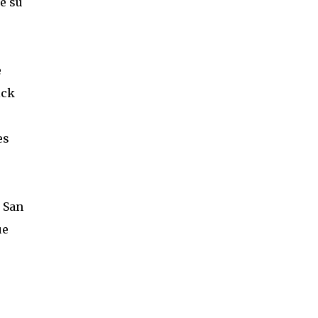
e su
e
ick
es
a San
ue