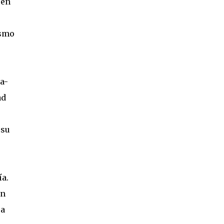
 en
ismo
a-
ad
 su
a.
én
 a