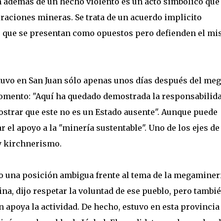
ón además de un hecho violento es un acto simbólico que
raciones mineras. Se trata de un acuerdo implicito
s, que se presentan como opuestos pero defienden el m
uvo en San Juan sólo apenas unos días después del meg
omento: "Aquí ha quedado demostrada la responsabilid
ostrar que este no es un Estado ausente". Aunque puede
r el apoyo a la "minería sustentable". Uno de los ejes de
y kirchnerismo.
o una posición ambigua frente al tema de la megaminerí
ina, dijo respetar la voluntad de ese pueblo, pero tambi
apoya la actividad. De hecho, estuvo en esta provincia