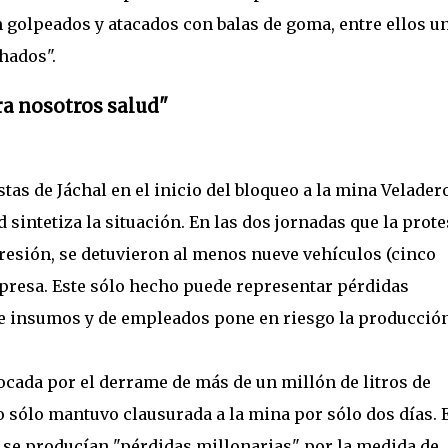
 golpeados y atacados con balas de goma, entre ellos u
hados".
ra nosotros salud"
as de Jáchal en el inicio del bloqueo a la mina Velader
intetiza la situación. En las dos jornadas que la prote
presión, se detuvieron al menos nueve vehículos (cinco
mpresa. Este sólo hecho puede representar pérdidas
de insumos y de empleados pone en riesgo la producció
ocada por el derrame de más de un millón de litros de
o sólo mantuvo clausurada a la mina por sólo dos días. 
 se producían "pérdidas millonarias" por la medida de