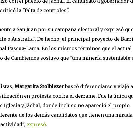
zó con el pueblo de Jáchal. El candidato a gobernador d
riticó la "falta de controles".
ente a San Juan por su campaña electoral y expresó qu
e o Australia". De hecho, el principal proyecto de Barr
onal Pascua-Lama. En los mismos términos que el actual
to de Cambiemos sostuvo que "una minería sustentable 
sistas,
Margarita Stolbiezer
buscó diferenciarse y viajó 
lización en protesta contra el derrame. Fue la única q
 Iglesia y Jáchal, donde incluso no apareció el propio
iferente de los demás candidatos que tienen una mirada
actividad",
expresó
.