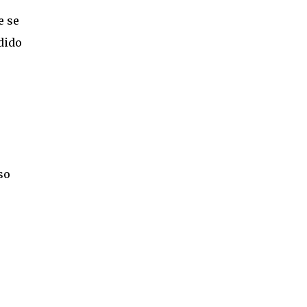
e se
dido
so