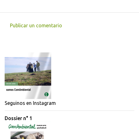
Publicar un comentario
C
o
m
e
n
t
a
r
i
Seguinos en Instagram
o
Dossier n° 1
s