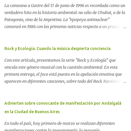
La caravana a Gastre del 17 de junio de 1996 es recordada como un
verdadero hito en la historia ambiental: no sólo de Chubut, o de la
Patagonia, sino de la Argentina. La "epopeya antinuclear"
comenzó en 1986 con las primeras noticias respecto a un proyecto
para construir un basurero de residuos nucleares en Gastre
(centro-norte de Chubut) y se consolidó en 1996 cuando avanzó un
proyecto legislativo nacional al respecto. En este artículo, la
Rock y Ecología: Cuando la música despierta conciencia
investigadora Ayelen Dichdji reconstruye la historia del
Con este artículo, presentamos la serie "Rock y Ecología" que
Movimiento Antinuclear de Chubut (MACH) liderada por Javier
vincula este género musical con la cuestión ambiental. En esta
Rodríguez Pardo, como una lección de rebelión democrática
primera entrega, el foco está puesto en la apelación emotiva que
territorial frente a las imposiciones de la tecnocracia nuclear
aparecen en diferentes canciones, sobre todo del Rock Nacional.
globalizada. Dossier N° 3 "La crisis nuclear en el mundo. A 10 años
Desde el legendario El Oso hasta las recientes apariciones de la
de Fukushima" CRÓNICA Por Ayelen Dichdji* Una multitud llegó
Pachama Mama en la música urbana contemporánea. Por
a Gastre en la mañana nevada del 17 de junio de 1996. Crédito: Alex
Carolina Aponte La Madre Tierra se escucha en las canciones del
Advierten sobre convocante de manifestación por Andalgalá
Dukal.
Rock Nacional.
en la Ciudad de Buenos Aires
En todo el país, hoy primero de marzo se realizan diferentes
manifestaciones contra la megaminería, la mayoría