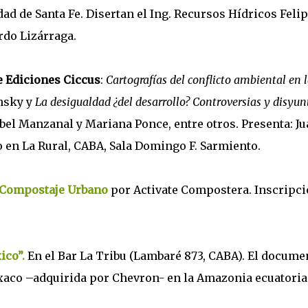
d de Santa Fe. Disertan el Ing. Recursos Hídricos Feli
rdo Lizárraga.
de Ediciones Ciccus
:
Cartografías del conflicto ambiental en 
nsky y
La desigualdad ¿del desarrollo? Controversias y disyun
bel Manzanal y Mariana Ponce, entre otros. Presenta: J
o en La Rural, CABA, Sala Domingo F. Sarmiento.
 Compostaje Urbano
por Activate Compostera. Inscripc
ico”.
En el Bar La Tribu (Lambaré 873, CABA). El docume
exaco –adquirida por Chevron- en la Amazonia ecuatori