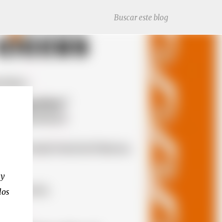
 y
los