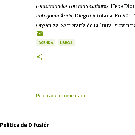
contaminados con hidrocarburos
, Hebe Dio
Patagonia Árida
, Diego Quintana. En 40° F
Organiza: Secretaría de Cultura Provinci
AGENDA
LIBROS
Publicar un comentario
C
o
m
Política de Difusión
e