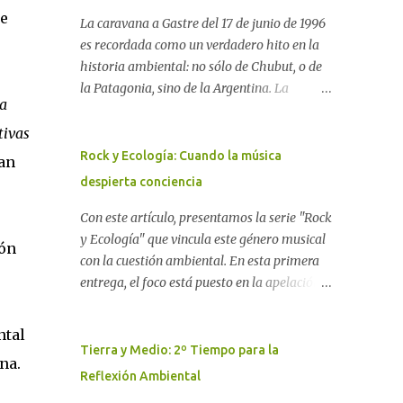
pe
La caravana a Gastre del 17 de junio de 1996
es recordada como un verdadero hito en la
historia ambiental: no sólo de Chubut, o de
la Patagonia, sino de la Argentina. La
la
"epopeya antinuclear" comenzó en 1986 con
las primeras noticias respecto a un proyecto
tivas
para construir un basurero de residuos
Rock y Ecología: Cuando la música
uan
nucleares en Gastre (centro-norte de
despierta conciencia
Chubut) y se consolidó en 1996 cuando
avanzó un proyecto legislativo nacional al
Con este artículo, presentamos la serie "Rock
respecto. En este artículo, la investigadora
y Ecología" que vincula este género musical
ión
Ayelen Dichdji reconstruye la historia del
con la cuestión ambiental. En esta primera
Movimiento Antinuclear de Chubut (MACH)
entrega, el foco está puesto en la apelación
liderada por Javier Rodríguez Pardo, como
emotiva que aparecen en diferentes
una lección de rebelión democrática
canciones, sobre todo del Rock Nacional.
ntal
territorial frente a las imposiciones de la
Desde el legendario El Oso hasta las
Tierra y Medio: 2º Tiempo para la
ana.
tecnocracia nuclear globalizada. Dossier N°
recientes apariciones de la Pachama Mama
Reflexión Ambiental
3 "La crisis nuclear en el mundo. A 10 años de
en la música urbana contemporánea. Por