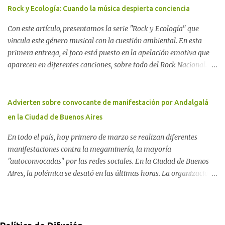
proyecto legislativo nacional al respecto. En este artículo, la
Rock y Ecología: Cuando la música despierta conciencia
investigadora Ayelen Dichdji reconstruye la historia del
Con este artículo, presentamos la serie "Rock y Ecología" que
Movimiento Antinuclear de Chubut (MACH) liderada por Javier
vincula este género musical con la cuestión ambiental. En esta
Rodríguez Pardo, como una lección de rebelión democrática
primera entrega, el foco está puesto en la apelación emotiva que
territorial frente a las imposiciones de la tecnocracia nuclear
aparecen en diferentes canciones, sobre todo del Rock Nacional.
globalizada. Dossier N° 3 "La crisis nuclear en el mundo. A 10 años
Desde el legendario El Oso hasta las recientes apariciones de la
de Fukushima" CRÓNICA Por Ayelen Dichdji* Una multitud llegó
Pachama Mama en la música urbana contemporánea. Por
a Gastre en la mañana nevada del 17 de junio de 1996. Crédito: Alex
Carolina Aponte La Madre Tierra se escucha en las canciones del
Advierten sobre convocante de manifestación por Andalgalá
Dukal.
Rock Nacional.
en la Ciudad de Buenos Aires
En todo el país, hoy primero de marzo se realizan diferentes
manifestaciones contra la megaminería, la mayoría
"autoconvocadas" por las redes sociales. En la Ciudad de Buenos
Aires, la polémica se desató en las últimas horas. La organización
Conciencia Solidaria, que en primera instancia se había unido a la
reunión en Plaza Lavalle, cambió el lugar al Obelisco. En el
trasfondo de esta decisión, otras organizaciones ambientales y de
derechos humanos ponen el alerta sobre el abogado detrás de la