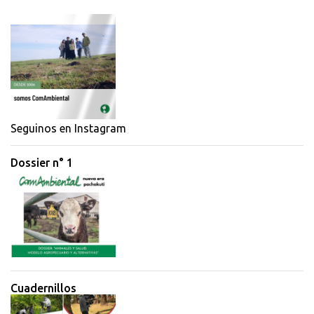
m
e
n
t
a
r
i
Seguinos en Instagram
o
Dossier n° 1
s
Cuadernillos