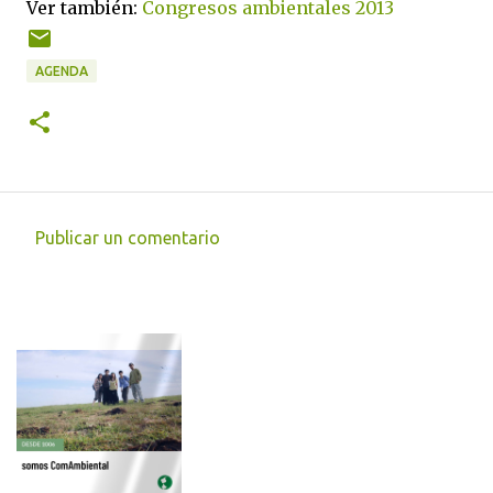
Ver también:
Congresos ambientales 2013
AGENDA
Publicar un comentario
C
o
m
e
n
t
a
r