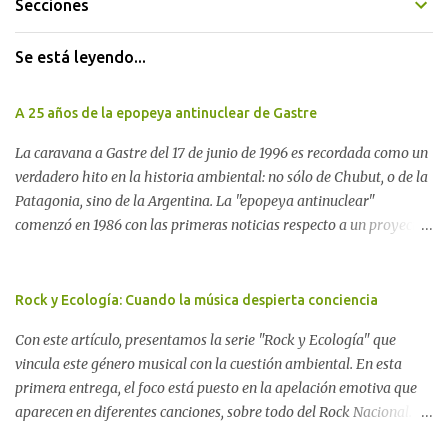
Secciones
Se está leyendo...
A 25 años de la epopeya antinuclear de Gastre
La caravana a Gastre del 17 de junio de 1996 es recordada como un
verdadero hito en la historia ambiental: no sólo de Chubut, o de la
Patagonia, sino de la Argentina. La "epopeya antinuclear"
comenzó en 1986 con las primeras noticias respecto a un proyecto
para construir un basurero de residuos nucleares en Gastre
(centro-norte de Chubut) y se consolidó en 1996 cuando avanzó un
proyecto legislativo nacional al respecto. En este artículo, la
Rock y Ecología: Cuando la música despierta conciencia
investigadora Ayelen Dichdji reconstruye la historia del
Con este artículo, presentamos la serie "Rock y Ecología" que
Movimiento Antinuclear de Chubut (MACH) liderada por Javier
vincula este género musical con la cuestión ambiental. En esta
Rodríguez Pardo, como una lección de rebelión democrática
primera entrega, el foco está puesto en la apelación emotiva que
territorial frente a las imposiciones de la tecnocracia nuclear
aparecen en diferentes canciones, sobre todo del Rock Nacional.
globalizada. Dossier N° 3 "La crisis nuclear en el mundo. A 10 años
Desde el legendario El Oso hasta las recientes apariciones de la
de Fukushima" CRÓNICA Por Ayelen Dichdji* Una multitud llegó