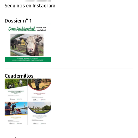
i
Seguinos en Instagram
o
Dossier n° 1
s
Cuadernillos