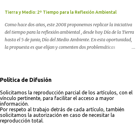
Pachama Mama en la música urbana contemporánea. Por
a Gastre en la mañana nevada del 17 de junio de 1996. Crédito: Alex
Carolina Aponte La Madre Tierra se escucha en las canciones del
Tierra y Medio: 2º Tiempo para la Reflexión Ambiental
Dukal.
Rock Nacional.
Como hace dos años, este 2008 proponemos replicar la iniciativa
del tiempo para la reflexión ambiental , desde hoy Día de la Tierra
hasta el 5 de junio, Día del Medio Ambiente. En esta oportunidad,
la propuesta es que elijan y comenten dos problemáticas
ambientales con sus posibles soluciones: una como consumidor y
otra como ciudadano. Desde ComAmbiental, procuramos aportar
a la solución de estos problemas partiendo de la concepción de que
la toma de conciencia es un factor imprescindible. Por ello, además
Política de Difusión
de aportar información en noticias y del análisis a partir de la
observación de medios, buscamos fomentar una opinión pública
Solicitamos la reproducción parcial de los artículos, con el
vínculo pertinente, para facilitar el acceso a mayor
activa, que participe a través de caminos democráticos a la
información.
conformación de políticas públicas tendientes al desarrollo
Por respeto al trabajo detrás de cada artículo, también
sustentable. La idea es reflexionar que desde lo cotidiano cada uno
solicitamos la autorización en caso de necesitar la
reproducción total.
puede actuar al menos de dos formas: -como consumidores :
conocer la huella ecológica que implica la producción por
Con tecnología de Blogger
empresas o cooperativas de cada bien o servicio que consu...