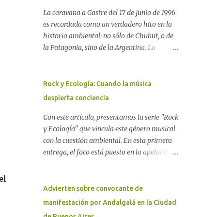
La caravana a Gastre del 17 de junio de 1996
es recordada como un verdadero hito en la
historia ambiental: no sólo de Chubut, o de
la Patagonia, sino de la Argentina. La
"epopeya antinuclear" comenzó en 1986 con
las primeras noticias respecto a un proyecto
para construir un basurero de residuos
Rock y Ecología: Cuando la música
nucleares en Gastre (centro-norte de
despierta conciencia
Chubut) y se consolidó en 1996 cuando
avanzó un proyecto legislativo nacional al
Con este artículo, presentamos la serie "Rock
respecto. En este artículo, la investigadora
y Ecología" que vincula este género musical
Ayelen Dichdji reconstruye la historia del
con la cuestión ambiental. En esta primera
Movimiento Antinuclear de Chubut (MACH)
entrega, el foco está puesto en la apelación
liderada por Javier Rodríguez Pardo, como
emotiva que aparecen en diferentes
una lección de rebelión democrática
canciones, sobre todo del Rock Nacional.
el
territorial frente a las imposiciones de la
Desde el legendario El Oso hasta las
Advierten sobre convocante de
tecnocracia nuclear globalizada. Dossier N°
recientes apariciones de la Pachama Mama
manifestación por Andalgalá en la Ciudad
3 "La crisis nuclear en el mundo. A 10 años de
en la música urbana contemporánea. Por
de Buenos Aires