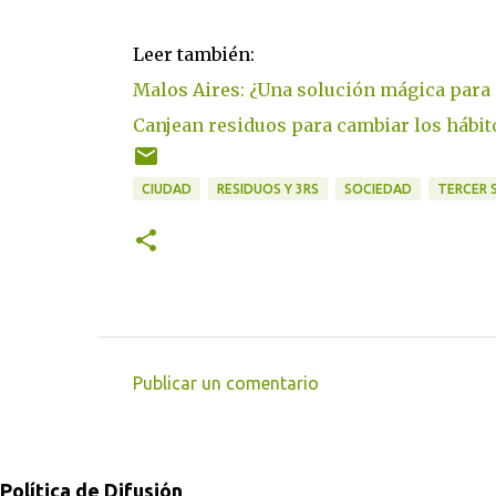
Leer también:
Malos Aires: ¿Una solución mágica para 
Canjean residuos para cambiar los hábit
CIUDAD
RESIDUOS Y 3RS
SOCIEDAD
TERCER 
Publicar un comentario
C
o
m
Política de Difusión