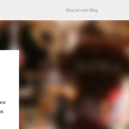
oco
os