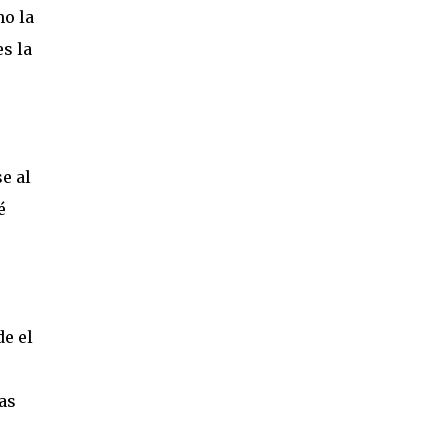
mo la
s la
e al
é
de el
as