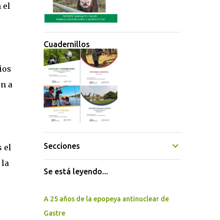
 el
Cuadernillos
ios
n a
Secciones
 el
 la
Se está leyendo...
A 25 años de la epopeya antinuclear de
Gastre