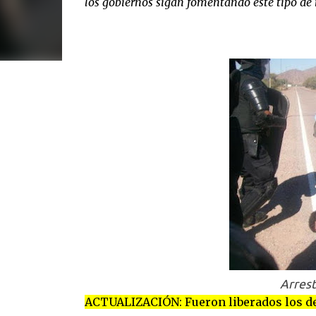
los gobiernos sigan fomentando este tipo de
Arres
ACTUALIZACIÓN: Fueron liberados los d