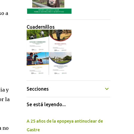
so a
Cuadernillos
Secciones
ia y
r la
Se está leyendo...
A 25 años de la epopeya antinuclear de
a no
Gastre