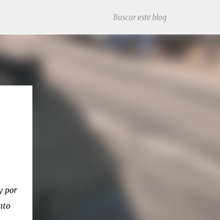
y por
nto