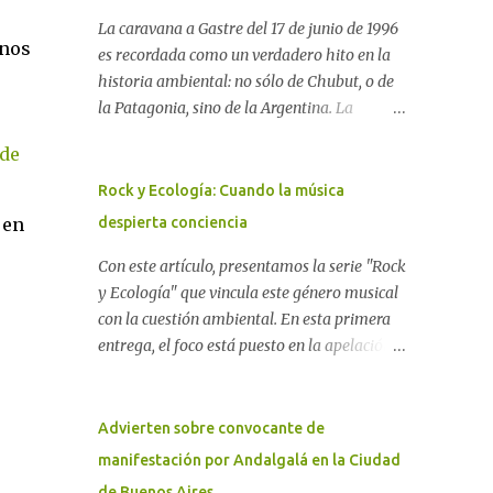
La caravana a Gastre del 17 de junio de 1996
rnos
es recordada como un verdadero hito en la
historia ambiental: no sólo de Chubut, o de
la Patagonia, sino de la Argentina. La
"epopeya antinuclear" comenzó en 1986 con
 de
las primeras noticias respecto a un proyecto
para construir un basurero de residuos
Rock y Ecología: Cuando la música
nucleares en Gastre (centro-norte de
 en
despierta conciencia
Chubut) y se consolidó en 1996 cuando
avanzó un proyecto legislativo nacional al
Con este artículo, presentamos la serie "Rock
respecto. En este artículo, la investigadora
y Ecología" que vincula este género musical
Ayelen Dichdji reconstruye la historia del
con la cuestión ambiental. En esta primera
Movimiento Antinuclear de Chubut (MACH)
entrega, el foco está puesto en la apelación
liderada por Javier Rodríguez Pardo, como
emotiva que aparecen en diferentes
una lección de rebelión democrática
canciones, sobre todo del Rock Nacional.
territorial frente a las imposiciones de la
Desde el legendario El Oso hasta las
Advierten sobre convocante de
tecnocracia nuclear globalizada. Dossier N°
recientes apariciones de la Pachama Mama
manifestación por Andalgalá en la Ciudad
3 "La crisis nuclear en el mundo. A 10 años de
en la música urbana contemporánea. Por
de Buenos Aires