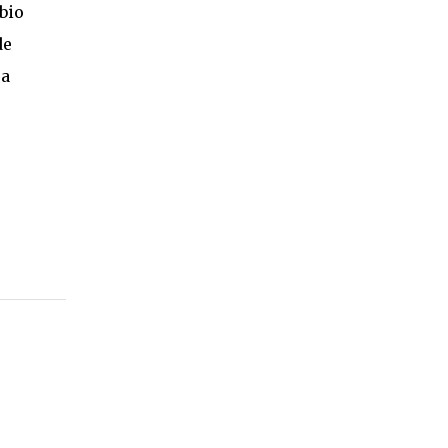
bio
de
 a