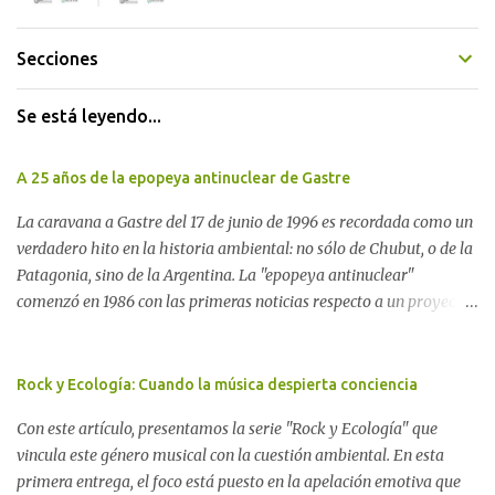
Secciones
Se está leyendo...
A 25 años de la epopeya antinuclear de Gastre
La caravana a Gastre del 17 de junio de 1996 es recordada como un
verdadero hito en la historia ambiental: no sólo de Chubut, o de la
Patagonia, sino de la Argentina. La "epopeya antinuclear"
comenzó en 1986 con las primeras noticias respecto a un proyecto
para construir un basurero de residuos nucleares en Gastre
(centro-norte de Chubut) y se consolidó en 1996 cuando avanzó un
proyecto legislativo nacional al respecto. En este artículo, la
Rock y Ecología: Cuando la música despierta conciencia
investigadora Ayelen Dichdji reconstruye la historia del
Con este artículo, presentamos la serie "Rock y Ecología" que
Movimiento Antinuclear de Chubut (MACH) liderada por Javier
vincula este género musical con la cuestión ambiental. En esta
Rodríguez Pardo, como una lección de rebelión democrática
primera entrega, el foco está puesto en la apelación emotiva que
territorial frente a las imposiciones de la tecnocracia nuclear