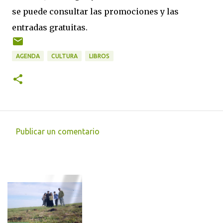
se puede consultar las promociones y las
entradas gratuitas.
AGENDA
CULTURA
LIBROS
Publicar un comentario
C
o
m
e
n
t