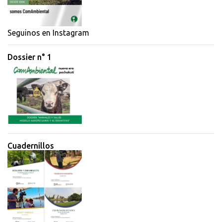
a
r
i
Seguinos en Instagram
o
Dossier n° 1
s
Cuadernillos