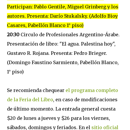
Participan: Pablo Gentile, Miguel Grinberg y los
autores. Presenta: Darío Stukalsky. (Adolfo Bioy
Casares, Pabellón Blanco 1° piso)
20:30
Circulo de Profesionales Argentino-Árabe.
Presentación de libro: "El agua. Palestina hoy",
Gustavo R. Rojana. Presenta: Pedro Brieger.
(Domingo Faustino Sarmiento, Pabellón Blanco,
1° piso)
Se recomienda chequear
el programa completo
de la Feria del Libro
, en caso de modificaciones
de último momento. La entrada general cuesta
$20 de lunes a jueves y $26 para los viernes,
sábados, domingos y feriados. En el
sitio oficial