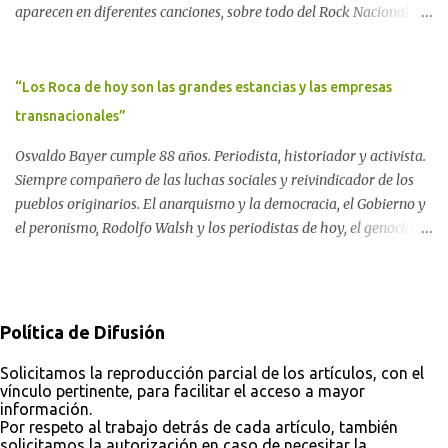
aparecen en diferentes canciones, sobre todo del Rock Nacional.
globalizada. Dossier N° 3 "La crisis nuclear en el mundo. A 10 años
Desde el legendario El Oso hasta las recientes apariciones de la
de Fukushima" CRÓNICA Por Ayelen Dichdji* Una multitud llegó
Pachama Mama en la música urbana contemporánea. Por
a Gastre en la mañana nevada del 17 de junio de 1996. Crédito: Alex
Carolina Aponte La Madre Tierra se escucha en las canciones del
“Los Roca de hoy son las grandes estancias y las empresas
Dukal.
Rock Nacional.
transnacionales”
Osvaldo Bayer cumple 88 años. Periodista, historiador y activista.
Siempre compañero de las luchas sociales y reivindicador de los
pueblos originarios. El anarquismo y la democracia, el Gobierno y
el peronismo, Rodolfo Walsh y los periodistas de hoy, el genocidio
indígena y el silencio de los organismos de derechos humanos, el
pasado y el futuro soñado. Por Darío Aranda Para ComAmbiental
Osvaldo Bayer en "El Tugurio". Foto: Analí López Almeyda
Política de Difusión
Solicitamos la reproducción parcial de los artículos, con el
vínculo pertinente, para facilitar el acceso a mayor
información.
Por respeto al trabajo detrás de cada artículo, también
solicitamos la autorización en caso de necesitar la