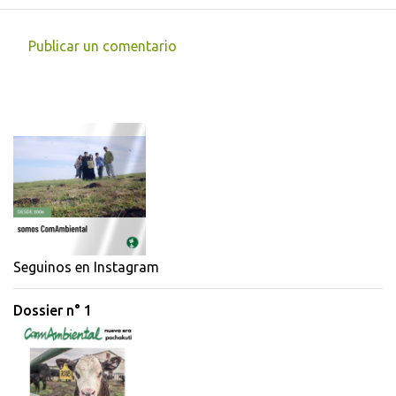
Publicar un comentario
C
o
m
e
n
t
a
r
i
Seguinos en Instagram
o
Dossier n° 1
s