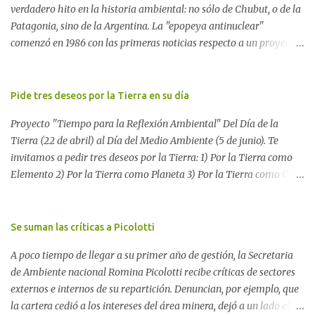
verdadero hito en la historia ambiental: no sólo de Chubut, o de la
Patagonia, sino de la Argentina. La "epopeya antinuclear"
comenzó en 1986 con las primeras noticias respecto a un proyecto
para construir un basurero de residuos nucleares en Gastre
(centro-norte de Chubut) y se consolidó en 1996 cuando avanzó un
proyecto legislativo nacional al respecto. En este artículo, la
Pide tres deseos por la Tierra en su día
investigadora Ayelen Dichdji reconstruye la historia del
Proyecto "Tiempo para la Reflexión Ambiental" Del Día de la
Movimiento Antinuclear de Chubut (MACH) liderada por Javier
Tierra (22 de abril) al Día del Medio Ambiente (5 de junio). Te
Rodríguez Pardo, como una lección de rebelión democrática
invitamos a pedir tres deseos por la Tierra: 1) Por la Tierra como
territorial frente a las imposiciones de la tecnocracia nuclear
Elemento 2) Por la Tierra como Planeta 3) Por la Tierra como Casa
globalizada. Dossier N° 3 "La crisis nuclear en el mundo. A 10 años
Si tenés una página web o un blog te proponemos escribir allí los
de Fukushima" CRÓNICA Por Ayelen Dichdji* Una multitud llegó
tres deseos por la Tierra. Después, envíanos tu mensaje a nuestro
a Gastre en la mañana nevada del 17 de junio de 1996. Crédito: Alex
blog para reunir todos los pedidos. Si no tenés una página web,
Se suman las críticas a Picolotti
Dukal.
dejá tus tres deseos aquí. O enviálo a
A poco tiempo de llegar a su primer año de gestión, la Secretaria
blogambiental@yahoo.com.ar Difundí este mensaje. Unamos
de Ambiente nacional Romina Picolotti recibe críticas de sectores
nuestras voces para que nos escuchen Ver más sobre el Proyecto
externos e internos de su repartición. Denuncian, por ejemplo, que
"Tiempo para la reflexión ambiental" Los deseos pueden
la cartera cedió a los intereses del área minera, dejó a un lado el
expresarse poéticamente: Ver "Oda a la Tierra" Nuestros tres