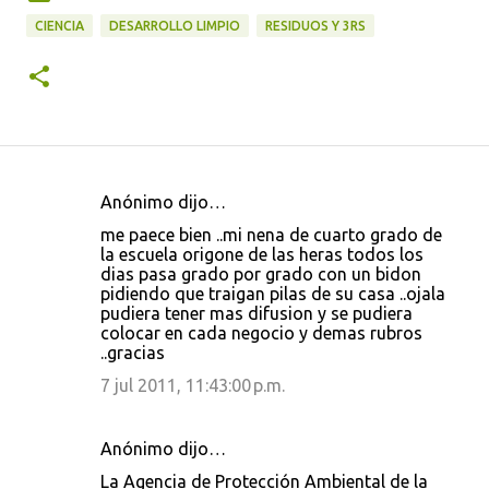
CIENCIA
DESARROLLO LIMPIO
RESIDUOS Y 3RS
Anónimo dijo…
C
me paece bien ..mi nena de cuarto grado de
o
la escuela origone de las heras todos los
dias pasa grado por grado con un bidon
m
pidiendo que traigan pilas de su casa ..ojala
e
pudiera tener mas difusion y se pudiera
colocar en cada negocio y demas rubros
n
..gracias
t
7 jul 2011, 11:43:00 p.m.
a
r
Anónimo dijo…
i
La Agencia de Protección Ambiental de la