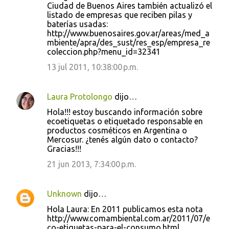
o
Ciudad de Buenos Aires también actualizó el
s
listado de empresas que reciben pilas y
baterías usadas:
http://www.buenosaires.gov.ar/areas/med_a
mbiente/apra/des_sust/res_esp/empresa_re
coleccion.php?menu_id=32341
13 jul 2011, 10:38:00 p.m.
Laura Protolongo
dijo…
Hola!!! estoy buscando información sobre
ecoetiquetas o etiquetado responsable en
productos cosméticos en Argentina o
Mercosur. ¿tenés algún dato o contacto?
Gracias!!!
21 jun 2013, 7:34:00 p.m.
Unknown
dijo…
Hola Laura: En 2011 publicamos esta nota
http://www.comambiental.com.ar/2011/07/e
co-etiquetas-para-el-consumo.html