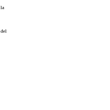
 la
 del