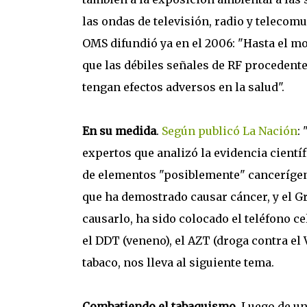
las ondas de televisión, radio y telecom
OMS difundió ya en el 2006: "Hasta el m
que las débiles señales de RF procedente
tengan efectos adversos en la salud".
En su medida
.
Según publicó La Nación
:
expertos que analizó la evidencia cientí
de elementos "posiblemente" cancerígenos
que ha demostrado causar cáncer, y el G
causarlo, ha sido colocado el teléfono ce
el DDT (veneno), el AZT (droga contra el V
tabaco, nos lleva al siguiente tema.
Combatiendo el tabaquismo
. Luego de u