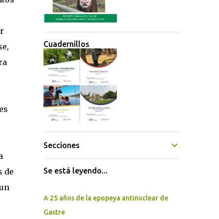
r
Cuadernillos
se,
ra
es
Secciones
a
Se está leyendo...
s de
 un
A 25 años de la epopeya antinuclear de
Gastre