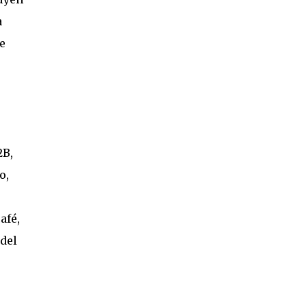
a
e
2B,
o,
afé,
 del