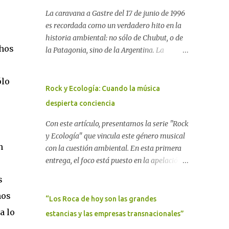
La caravana a Gastre del 17 de junio de 1996
es recordada como un verdadero hito en la
historia ambiental: no sólo de Chubut, o de
chos
la Patagonia, sino de la Argentina. La
"epopeya antinuclear" comenzó en 1986 con
las primeras noticias respecto a un proyecto
ólo
para construir un basurero de residuos
Rock y Ecología: Cuando la música
nucleares en Gastre (centro-norte de
despierta conciencia
Chubut) y se consolidó en 1996 cuando
avanzó un proyecto legislativo nacional al
Con este artículo, presentamos la serie "Rock
respecto. En este artículo, la investigadora
y Ecología" que vincula este género musical
n
Ayelen Dichdji reconstruye la historia del
con la cuestión ambiental. En esta primera
Movimiento Antinuclear de Chubut (MACH)
entrega, el foco está puesto en la apelación
liderada por Javier Rodríguez Pardo, como
emotiva que aparecen en diferentes
s
una lección de rebelión democrática
canciones, sobre todo del Rock Nacional.
nos
territorial frente a las imposiciones de la
Desde el legendario El Oso hasta las
“Los Roca de hoy son las grandes
tecnocracia nuclear globalizada. Dossier N°
recientes apariciones de la Pachama Mama
a lo
estancias y las empresas transnacionales”
3 "La crisis nuclear en el mundo. A 10 años de
en la música urbana contemporánea. Por