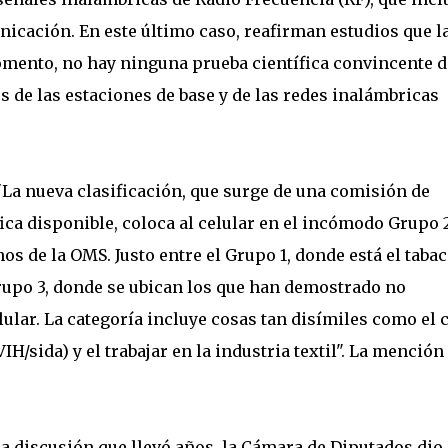
unicación. En este último caso, reafirman estudios que l
omento, no hay ninguna prueba científica convincente d
s de las estaciones de base y de las redes inalámbricas
 "La nueva clasificación, que surge de una comisión de
fica disponible, coloca al celular en el incómodo Grupo 
 de la OMS. Justo entre el Grupo 1, donde está el tabac
rupo 3, donde se ubican los que han demostrado no
lular. La categoría incluye cosas tan disímiles como el c
IH/sida) y el trabajar en la industria textil". La mención
na discusión que llevó años, la Cámara de Diputados dio