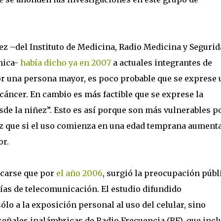
ez –del Instituto de Medicina, Radio Medicina y Segurid
mica-
había dicho ya en 2007
a actuales integrantes de
or una persona mayor, es poco probable que se exprese 
cáncer. En cambio es más factible que se exprese la
e la niñez”. Esto es así porque son más vulnerables p
ez que si el uso comienza en una edad temprana aumenta
or.
acarse que por
el año 2006
, surgió la preocupación públ
ías de telecomunicación. El estudio difundido
lo a la exposición personal al uso del celular, sino
señales inalámbricas de Radio Frecuencia (RF), que inc