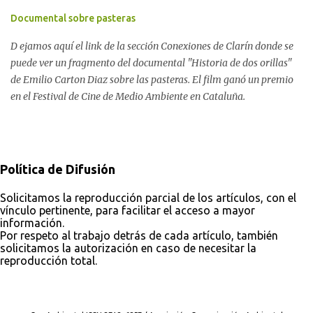
el cambio climático que altera al planeta. 3) Disfrutar de la Tierra
algún tipo de contaminación y las organizaciones dedicadas a
Documental sobre pasteras
como naturaleza y no como recurso natural. Proyecto para ONGs:
velar por los derechos ambientales están agotando su paciencia.
Pensar en las 3 problemáticas ambientales ...
D ejamos aquí el link de la sección Conexiones de Clarín donde se
Temen que en el año electoral, la gestión ambiental pierda una
puede ver un fragmento del documental "Historia de dos orillas"
gran oportunidad de cambio y sea usada en su contra. La RENACE
de Emilio Carton Diaz sobre las pasteras. El film ganó un premio
contra el acercamiento de Picolotti a Minería La semana pasada,
en el Festival de Cine de Medio Ambiente en Cataluña.
la Red Nacional de Acción Ecologista exigió la renuncia de Romina
Picolotti en vistas del acuerdo de la secretaría de Ambiente con la
de Minería, luego de conflictos solapados dentro del gobierno
kirchnerista. Javier Rodríguez Pardo, de MACHSEPA y la Unión de
Asambleas Ciudadanas, expl...
Política de Difusión
Solicitamos la reproducción parcial de los artículos, con el
vínculo pertinente, para facilitar el acceso a mayor
información.
Por respeto al trabajo detrás de cada artículo, también
solicitamos la autorización en caso de necesitar la
reproducción total.
Con tecnología de Blogger