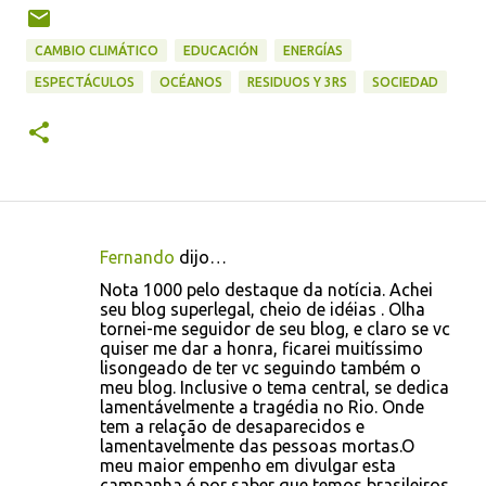
CAMBIO CLIMÁTICO
EDUCACIÓN
ENERGÍAS
ESPECTÁCULOS
OCÉANOS
RESIDUOS Y 3RS
SOCIEDAD
Fernando
dijo…
C
Nota 1000 pelo destaque da notícia. Achei
o
seu blog superlegal, cheio de idéias . Olha
tornei-me seguidor de seu blog, e claro se vc
m
quiser me dar a honra, ficarei muitíssimo
e
lisongeado de ter vc seguindo também o
meu blog. Inclusive o tema central, se dedica
n
lamentávelmente a tragédia no Rio. Onde
t
tem a relação de desaparecidos e
lamentavelmente das pessoas mortas.O
a
meu maior empenho em divulgar esta
r
campanha é por saber que temos brasileiros