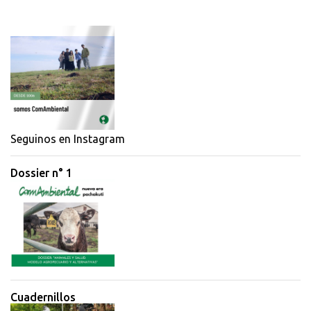
o
m
e
n
t
a
r
i
Seguinos en Instagram
o
Dossier n° 1
s
Cuadernillos