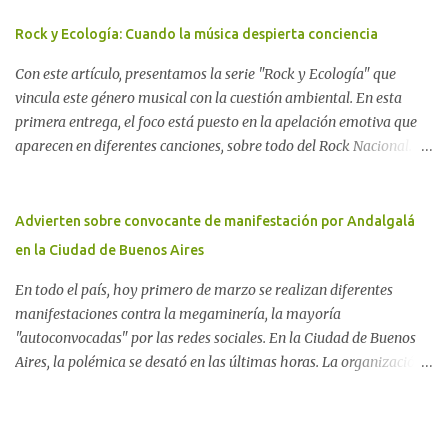
(centro-norte de Chubut) y se consolidó en 1996 cuando avanzó un
proyecto legislativo nacional al respecto. En este artículo, la
Rock y Ecología: Cuando la música despierta conciencia
investigadora Ayelen Dichdji reconstruye la historia del
Con este artículo, presentamos la serie "Rock y Ecología" que
Movimiento Antinuclear de Chubut (MACH) liderada por Javier
vincula este género musical con la cuestión ambiental. En esta
Rodríguez Pardo, como una lección de rebelión democrática
primera entrega, el foco está puesto en la apelación emotiva que
territorial frente a las imposiciones de la tecnocracia nuclear
aparecen en diferentes canciones, sobre todo del Rock Nacional.
globalizada. Dossier N° 3 "La crisis nuclear en el mundo. A 10 años
Desde el legendario El Oso hasta las recientes apariciones de la
de Fukushima" CRÓNICA Por Ayelen Dichdji* Una multitud llegó
Pachama Mama en la música urbana contemporánea. Por
a Gastre en la mañana nevada del 17 de junio de 1996. Crédito: Alex
Carolina Aponte La Madre Tierra se escucha en las canciones del
Advierten sobre convocante de manifestación por Andalgalá
Dukal.
Rock Nacional.
en la Ciudad de Buenos Aires
En todo el país, hoy primero de marzo se realizan diferentes
manifestaciones contra la megaminería, la mayoría
"autoconvocadas" por las redes sociales. En la Ciudad de Buenos
Aires, la polémica se desató en las últimas horas. La organización
Conciencia Solidaria, que en primera instancia se había unido a la
reunión en Plaza Lavalle, cambió el lugar al Obelisco. En el
trasfondo de esta decisión, otras organizaciones ambientales y de