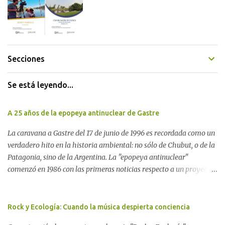
Secciones
Se está leyendo...
A 25 años de la epopeya antinuclear de Gastre
La caravana a Gastre del 17 de junio de 1996 es recordada como un
verdadero hito en la historia ambiental: no sólo de Chubut, o de la
Patagonia, sino de la Argentina. La "epopeya antinuclear"
comenzó en 1986 con las primeras noticias respecto a un proyecto
para construir un basurero de residuos nucleares en Gastre
(centro-norte de Chubut) y se consolidó en 1996 cuando avanzó un
proyecto legislativo nacional al respecto. En este artículo, la
Rock y Ecología: Cuando la música despierta conciencia
investigadora Ayelen Dichdji reconstruye la historia del