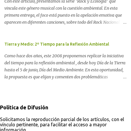
Con este artículo, presentamos la serie "Rock y Ecología" que
Movimiento Antinuclear de Chubut (MACH) liderada por Javier
vincula este género musical con la cuestión ambiental. En esta
Rodríguez Pardo, como una lección de rebelión democrática
primera entrega, el foco está puesto en la apelación emotiva que
territorial frente a las imposiciones de la tecnocracia nuclear
aparecen en diferentes canciones, sobre todo del Rock Nacional.
globalizada. Dossier N° 3 "La crisis nuclear en el mundo. A 10 años
Desde el legendario El Oso hasta las recientes apariciones de la
de Fukushima" CRÓNICA Por Ayelen Dichdji* Una multitud llegó
Pachama Mama en la música urbana contemporánea. Por
a Gastre en la mañana nevada del 17 de junio de 1996. Crédito: Alex
Carolina Aponte La Madre Tierra se escucha en las canciones del
Tierra y Medio: 2º Tiempo para la Reflexión Ambiental
Dukal.
Rock Nacional.
Como hace dos años, este 2008 proponemos replicar la iniciativa
del tiempo para la reflexión ambiental , desde hoy Día de la Tierra
hasta el 5 de junio, Día del Medio Ambiente. En esta oportunidad,
la propuesta es que elijan y comenten dos problemáticas
ambientales con sus posibles soluciones: una como consumidor y
otra como ciudadano. Desde ComAmbiental, procuramos aportar
a la solución de estos problemas partiendo de la concepción de que
la toma de conciencia es un factor imprescindible. Por ello, además
Política de Difusión
de aportar información en noticias y del análisis a partir de la
observación de medios, buscamos fomentar una opinión pública
Solicitamos la reproducción parcial de los artículos, con el
vínculo pertinente, para facilitar el acceso a mayor
activa, que participe a través de caminos democráticos a la
información.