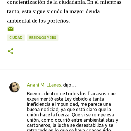
concientización de la ciudadanía. En el mientras
tanto, esta sigue siendo la mayor deuda
ambiental de los porteños.
CIUDAD
RESIDUOS Y 3RS
Anahí M. LLanes.
dijo…
C
Bueno... dentro de todos los fracasos que
o
experimentó esta Ley debido a tanta
ineficiencia e impunidad, me parece una
m
buena noticiad, ya que está claro que la
e
unión hace la fuerza. Que si se rompe esa
unión, como ocurrió entre ambientalistas y
n
cartoneros, la lucha se desestabiliza y se
t
retrocede en lo que se haya conseguido