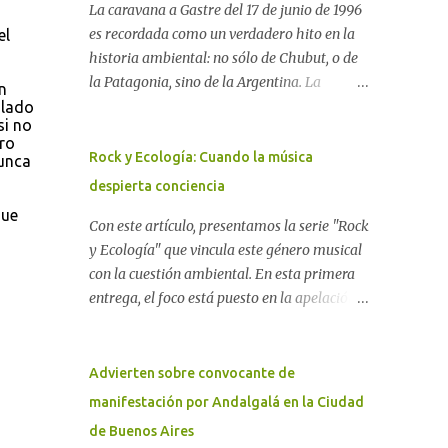
La caravana a Gastre del 17 de junio de 1996
es recordada como un verdadero hito en la
el
historia ambiental: no sólo de Chubut, o de
la Patagonia, sino de la Argentina. La
n
"epopeya antinuclear" comenzó en 1986 con
 lado
si no
las primeras noticias respecto a un proyecto
ero
para construir un basurero de residuos
Rock y Ecología: Cuando la música
nunca
nucleares en Gastre (centro-norte de
despierta conciencia
Chubut) y se consolidó en 1996 cuando
que
avanzó un proyecto legislativo nacional al
Con este artículo, presentamos la serie "Rock
respecto. En este artículo, la investigadora
y Ecología" que vincula este género musical
Ayelen Dichdji reconstruye la historia del
con la cuestión ambiental. En esta primera
Movimiento Antinuclear de Chubut (MACH)
entrega, el foco está puesto en la apelación
liderada por Javier Rodríguez Pardo, como
emotiva que aparecen en diferentes
una lección de rebelión democrática
canciones, sobre todo del Rock Nacional.
territorial frente a las imposiciones de la
Desde el legendario El Oso hasta las
Advierten sobre convocante de
tecnocracia nuclear globalizada. Dossier N°
recientes apariciones de la Pachama Mama
manifestación por Andalgalá en la Ciudad
3 "La crisis nuclear en el mundo. A 10 años de
en la música urbana contemporánea. Por
de Buenos Aires
Fukushima" CRÓNICA Por Ayelen Dichdji*
Carolina Aponte La Madre Tierra se escucha