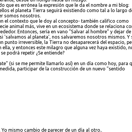
 que es errónea la expresión que le da el nombre a mi blog:
llos el planeta Tierra seguirá existiendo como tal a lo largo d
er somos nosotros.
gún el contexto que le doy al concepto- también califico como
cie animal más, vive en un ecosistema donde se relaciona co
rededor. Entonces, sería en vano "Salvar al hombre" y dejar de
si 'salvamos al planeta', nos salvaremos nosotros mismos. Y 
un punto irreversible, la Tierra no desaparecerá del espacio, p
 ella, y entonces este milagro que alguna vez haya existido, 
 se podrá repetir ¿Se entiende?
te" (si se me permite llamarlo así) en un día como hoy, para 
dida, participar de la construcción de un nuevo "sentido
 Yo mismo cambio de parecer de un día al otro..