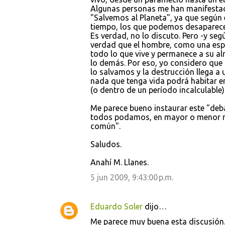
Algunas personas me han manifestado
n
"Salvemos al Planeta", ya que según e
t
tiempo, los que podemos desaparec
Es verdad, no lo discuto. Pero -y se
a
verdad que el hombre, como una espe
r
todo lo que vive y permanece a su al
lo demás. Por eso, yo considero que 
i
lo salvamos y la destrucción llega a 
o
nada que tenga vida podrá habitar en
(o dentro de un período incalculable)
s
Me parece bueno instaurar este "deba
todos podamos, en mayor o menor me
común".
Saludos.
Anahí M. Llanes.
5 jun 2009, 9:43:00 p.m.
Eduardo Soler
dijo…
Me parece muy buena esta discusión.