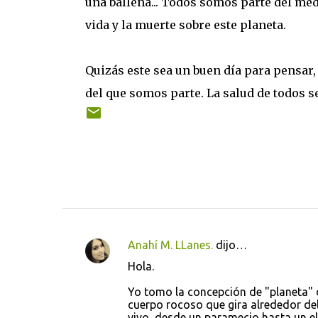
una ballena... Todos somos parte del med
vida y la muerte sobre este planeta.
Quizás este sea un buen día para pensar,
del que somos parte. La salud de todos s
Anahí M. LLanes.
dijo…
C
Hola.
o
Yo tomo la concepción de "planeta" d
m
cuerpo rocoso que gira alrededor d
e
vivo, desde un paramecio hasta un e