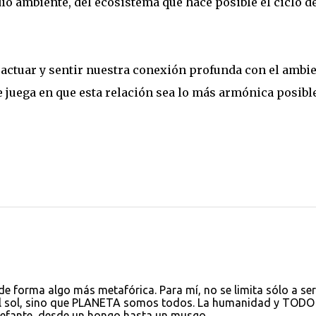
io ambiente, del ecosistema que hace posible el ciclo de
 actuar y sentir nuestra conexión profunda con el ambi
e juega en que esta relación sea lo más armónica posible
e forma algo más metafórica. Para mí, no se limita sólo a ser
el sol, sino que PLANETA somos todos. La humanidad y TODO
lefante, desde un hongo hasta un musgo.