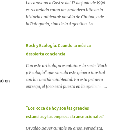
La caravana a Gastre del 17 de junio de 1996
es recordada como un verdadero hito en la
historia ambiental: no sólo de Chubut, o de
la Patagonia, sino de la Argentina. La
"epopeya antinuclear" comenzó en 1986 con
las primeras noticias respecto a un proyecto
para construir un basurero de residuos
Rock y Ecología: Cuando la música
nucleares en Gastre (centro-norte de
despierta conciencia
Chubut) y se consolidó en 1996 cuando
avanzó un proyecto legislativo nacional al
Con este artículo, presentamos la serie "Rock
respecto. En este artículo, la investigadora
y Ecología" que vincula este género musical
Ayelen Dichdji reconstruye la historia del
con la cuestión ambiental. En esta primera
nó en
Movimiento Antinuclear de Chubut (MACH)
entrega, el foco está puesto en la apelación
liderada por Javier Rodríguez Pardo, como
emotiva que aparecen en diferentes
una lección de rebelión democrática
canciones, sobre todo del Rock Nacional.
territorial frente a las imposiciones de la
Desde el legendario El Oso hasta las
“Los Roca de hoy son las grandes
tecnocracia nuclear globalizada. Dossier N°
recientes apariciones de la Pachama Mama
estancias y las empresas transnacionales”
3 "La crisis nuclear en el mundo. A 10 años de
en la música urbana contemporánea. Por
Fukushima" CRÓNICA Por Ayelen Dichdji*
Carolina Aponte La Madre Tierra se escucha
Osvaldo Bayer cumple 88 años. Periodista,