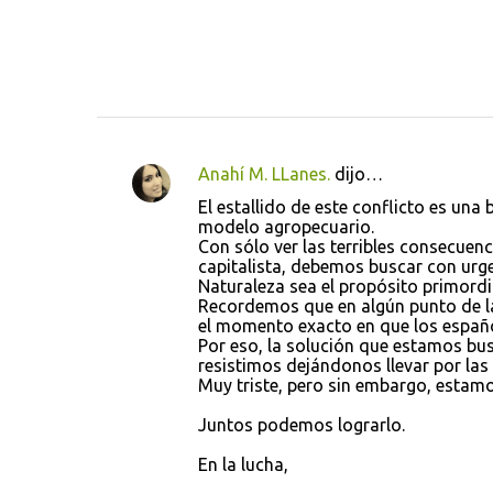
Anahí M. LLanes.
dijo…
C
El estallido de este conflicto es una
o
modelo agropecuario.
Con sólo ver las terribles consecuenc
m
capitalista, debemos buscar con urg
e
Naturaleza sea el propósito primordia
Recordemos que en algún punto de la 
n
el momento exacto en que los españ
t
Por eso, la solución que estamos bus
resistimos dejándonos llevar por la
a
Muy triste, pero sin embargo, estam
r
Juntos podemos lograrlo.
i
o
En la lucha,