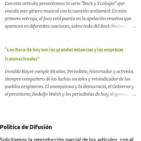
Con este artículo, presentamos la serie "Rock y Ecología" que
Movimiento Antinuclear de Chubut (MACH) liderada por Javier
vincula este género musical con la cuestión ambiental. En esta
Rodríguez Pardo, como una lección de rebelión democrática
primera entrega, el foco está puesto en la apelación emotiva que
territorial frente a las imposiciones de la tecnocracia nuclear
aparecen en diferentes canciones, sobre todo del Rock Nacional.
globalizada. Dossier N° 3 "La crisis nuclear en el mundo. A 10 años
Desde el legendario El Oso hasta las recientes apariciones de la
de Fukushima" CRÓNICA Por Ayelen Dichdji* Una multitud llegó
Pachama Mama en la música urbana contemporánea. Por
a Gastre en la mañana nevada del 17 de junio de 1996. Crédito: Alex
Carolina Aponte La Madre Tierra se escucha en las canciones del
“Los Roca de hoy son las grandes estancias y las empresas
Dukal.
Rock Nacional.
transnacionales”
Osvaldo Bayer cumple 88 años. Periodista, historiador y activista.
Siempre compañero de las luchas sociales y reivindicador de los
pueblos originarios. El anarquismo y la democracia, el Gobierno y
el peronismo, Rodolfo Walsh y los periodistas de hoy, el genocidio
indígena y el silencio de los organismos de derechos humanos, el
pasado y el futuro soñado. Por Darío Aranda Para ComAmbiental
Osvaldo Bayer en "El Tugurio". Foto: Analí López Almeyda
Política de Difusión
Solicitamos la reproducción parcial de los artículos, con el