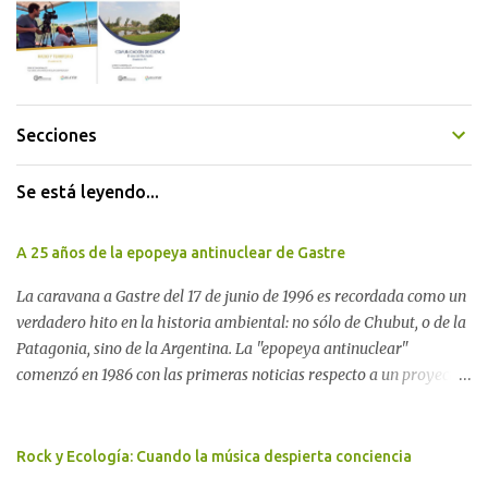
Secciones
Se está leyendo...
A 25 años de la epopeya antinuclear de Gastre
La caravana a Gastre del 17 de junio de 1996 es recordada como un
verdadero hito en la historia ambiental: no sólo de Chubut, o de la
Patagonia, sino de la Argentina. La "epopeya antinuclear"
comenzó en 1986 con las primeras noticias respecto a un proyecto
para construir un basurero de residuos nucleares en Gastre
(centro-norte de Chubut) y se consolidó en 1996 cuando avanzó un
proyecto legislativo nacional al respecto. En este artículo, la
Rock y Ecología: Cuando la música despierta conciencia
investigadora Ayelen Dichdji reconstruye la historia del