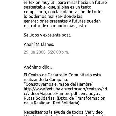
reflexión muy útil para mirar hacia un futuro
t
sustentable -que, si bien es un tanto
complicado, con la colaboración de todos
a
lo podemos realizar- donde las
r
generaciones presentes y futuras puedan
disfrutar de un mundo más justo.
i
o
Saludos y excelente post.
s
Anahí M. Llanes.
29 jun 2008, 5:26:00 p.m.
Anónimo dijo…
El Centro de Desarrollo Comunitario está
realizando la Campaña:
“Construyamos el mapa del Hambre”
http://www.fvet.uba.ar/rectorado/centros/cd
c/video/MapadelHambre.pdf , en apoyo a
Rutas Solidarias, (Dpto. de Transformación
de la Realidad- Red Solidaria)
Necesitamos la ayuda de todos. Ver video