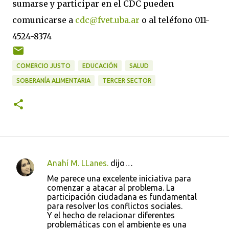
sumarse y participar en el CDC pueden
comunicarse a
cdc@fvet.uba.ar
o al teléfono 011-
4524-8374
COMERCIO JUSTO
EDUCACIÓN
SALUD
SOBERANÍA ALIMENTARIA
TERCER SECTOR
Anahí M. LLanes.
dijo…
C
Me parece una excelente iniciativa para
o
comenzar a atacar al problema. La
participación ciudadana es fundamental
m
para resolver los conflictos sociales.
e
Y el hecho de relacionar diferentes
problemáticas con el ambiente es una
n