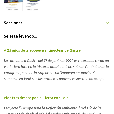
Secciones
Se está leyendo...
A 25 años de la epopeya antinuclear de Gastre
La caravana a Gastre del 17 de junio de 1996 es recordada como un
verdadero hito en la historia ambiental: no sólo de Chubut, o de la
Patagonia, sino de la Argentina. La "epopeya antinuclear"
comenzó en 1986 con las primeras noticias respecto a un proyecto
para construir un basurero de residuos nucleares en Gastre
(centro-norte de Chubut) y se consolidó en 1996 cuando avanzó un
proyecto legislativo nacional al respecto. En este artículo, la
Pide tres deseos por la Tierra en su día
investigadora Ayelen Dichdji reconstruye la historia del
Proyecto "Tiempo para la Reflexión Ambiental" Del Día de la
Movimiento Antinuclear de Chubut (MACH) liderada por Javier