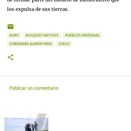
los expulsa de sus tierras.
AGRO
BOSQUES NATIVOS
PUEBLOS INDÍGENAS
SOBERANÍA ALIMENTARIA
SUELO
Publicar un comentario
C
o
m
e
n