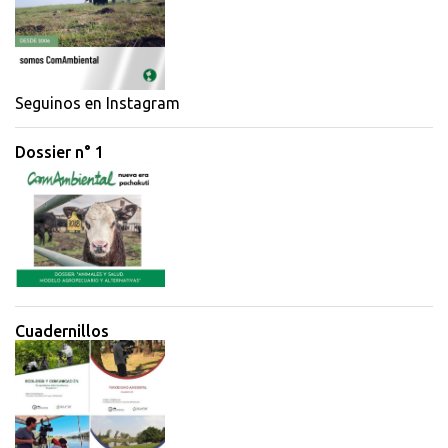
t
a
r
i
Seguinos en Instagram
o
Dossier n° 1
s
Cuadernillos