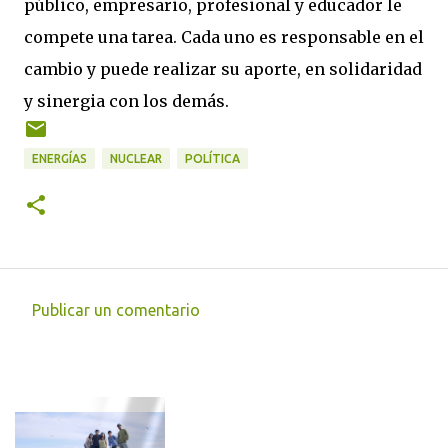
público, empresario, profesional y educador le
compete una tarea. Cada uno es responsable en el
cambio y puede realizar su aporte, en solidaridad
y sinergia con los demás.
ENERGÍAS
NUCLEAR
POLÍTICA
Publicar un comentario
C
o
m
e
n