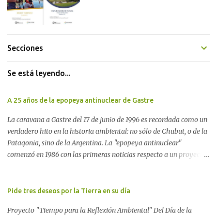
Secciones
Se está leyendo...
A 25 años de la epopeya antinuclear de Gastre
La caravana a Gastre del 17 de junio de 1996 es recordada como un
verdadero hito en la historia ambiental: no sólo de Chubut, o de la
Patagonia, sino de la Argentina. La "epopeya antinuclear"
comenzó en 1986 con las primeras noticias respecto a un proyecto
para construir un basurero de residuos nucleares en Gastre
(centro-norte de Chubut) y se consolidó en 1996 cuando avanzó un
proyecto legislativo nacional al respecto. En este artículo, la
Pide tres deseos por la Tierra en su día
investigadora Ayelen Dichdji reconstruye la historia del
Proyecto "Tiempo para la Reflexión Ambiental" Del Día de la
Movimiento Antinuclear de Chubut (MACH) liderada por Javier