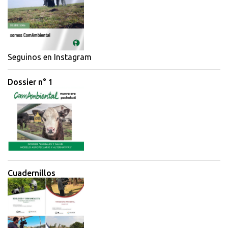
t
a
r
i
Seguinos en Instagram
o
Dossier n° 1
s
Cuadernillos