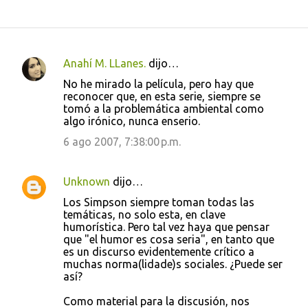
Anahí M. LLanes.
dijo…
C
No he mirado la película, pero hay que
o
reconocer que, en esta serie, siempre se
tomó a la problemática ambiental como
m
algo irónico, nunca enserio.
e
6 ago 2007, 7:38:00 p.m.
n
t
Unknown
dijo…
a
Los Simpson siempre toman todas las
r
temáticas, no solo esta, en clave
i
humorística. Pero tal vez haya que pensar
que "el humor es cosa seria", en tanto que
o
es un discurso evidentemente crítico a
s
muchas norma(lidade)s sociales. ¿Puede ser
así?
Como material para la discusión, nos