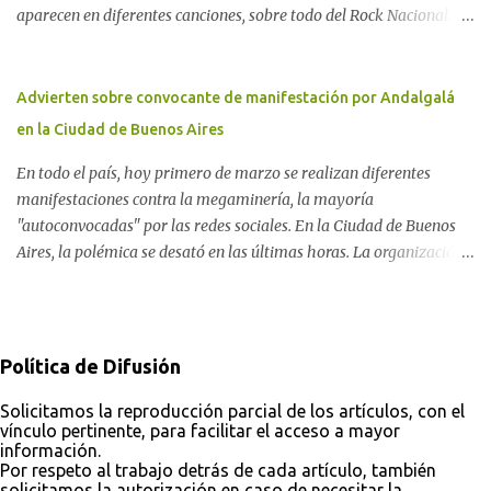
aparecen en diferentes canciones, sobre todo del Rock Nacional.
globalizada. Dossier N° 3 "La crisis nuclear en el mundo. A 10 años
Desde el legendario El Oso hasta las recientes apariciones de la
de Fukushima" CRÓNICA Por Ayelen Dichdji* Una multitud llegó
Pachama Mama en la música urbana contemporánea. Por
a Gastre en la mañana nevada del 17 de junio de 1996. Crédito: Alex
Carolina Aponte La Madre Tierra se escucha en las canciones del
Advierten sobre convocante de manifestación por Andalgalá
Dukal.
Rock Nacional.
en la Ciudad de Buenos Aires
En todo el país, hoy primero de marzo se realizan diferentes
manifestaciones contra la megaminería, la mayoría
"autoconvocadas" por las redes sociales. En la Ciudad de Buenos
Aires, la polémica se desató en las últimas horas. La organización
Conciencia Solidaria, que en primera instancia se había unido a la
reunión en Plaza Lavalle, cambió el lugar al Obelisco. En el
trasfondo de esta decisión, otras organizaciones ambientales y de
derechos humanos ponen el alerta sobre el abogado detrás de la
Política de Difusión
convocatoria frente a Tribunales.
Solicitamos la reproducción parcial de los artículos, con el
vínculo pertinente, para facilitar el acceso a mayor
información.
Por respeto al trabajo detrás de cada artículo, también
solicitamos la autorización en caso de necesitar la