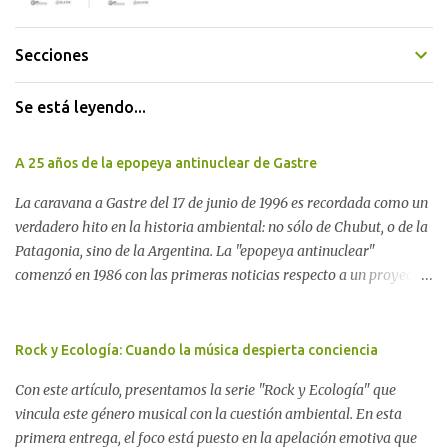
Secciones
Se está leyendo...
A 25 años de la epopeya antinuclear de Gastre
La caravana a Gastre del 17 de junio de 1996 es recordada como un
verdadero hito en la historia ambiental: no sólo de Chubut, o de la
Patagonia, sino de la Argentina. La "epopeya antinuclear"
comenzó en 1986 con las primeras noticias respecto a un proyecto
para construir un basurero de residuos nucleares en Gastre
(centro-norte de Chubut) y se consolidó en 1996 cuando avanzó un
proyecto legislativo nacional al respecto. En este artículo, la
Rock y Ecología: Cuando la música despierta conciencia
investigadora Ayelen Dichdji reconstruye la historia del
Con este artículo, presentamos la serie "Rock y Ecología" que
Movimiento Antinuclear de Chubut (MACH) liderada por Javier
vincula este género musical con la cuestión ambiental. En esta
Rodríguez Pardo, como una lección de rebelión democrática
primera entrega, el foco está puesto en la apelación emotiva que
territorial frente a las imposiciones de la tecnocracia nuclear