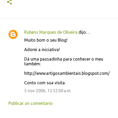
Rubens Marques de Oliveira
dijo…
C
Muito bom o seu Blog!
o
Adorei a iniciativa!
m
e
Dá uma passadinha para conhecer o meu
também:
n
t
http://www.artigosambientais.blogspot.com/
a
Conto com sua visita.
r
5 nov 2006, 12:52:00 a.m.
i
o
Publicar un comentario
s