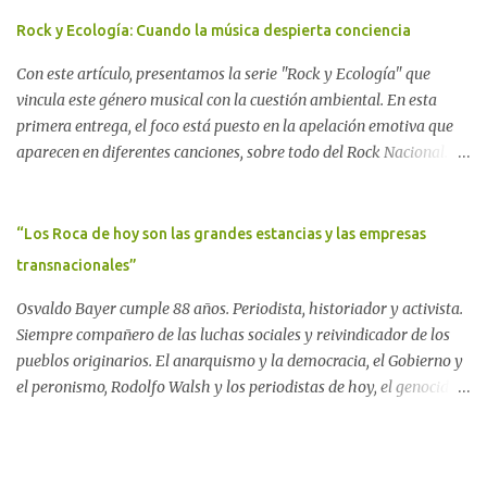
(centro-norte de Chubut) y se consolidó en 1996 cuando avanzó un
proyecto legislativo nacional al respecto. En este artículo, la
Rock y Ecología: Cuando la música despierta conciencia
investigadora Ayelen Dichdji reconstruye la historia del
Con este artículo, presentamos la serie "Rock y Ecología" que
Movimiento Antinuclear de Chubut (MACH) liderada por Javier
vincula este género musical con la cuestión ambiental. En esta
Rodríguez Pardo, como una lección de rebelión democrática
primera entrega, el foco está puesto en la apelación emotiva que
territorial frente a las imposiciones de la tecnocracia nuclear
aparecen en diferentes canciones, sobre todo del Rock Nacional.
globalizada. Dossier N° 3 "La crisis nuclear en el mundo. A 10 años
Desde el legendario El Oso hasta las recientes apariciones de la
de Fukushima" CRÓNICA Por Ayelen Dichdji* Una multitud llegó
Pachama Mama en la música urbana contemporánea. Por
a Gastre en la mañana nevada del 17 de junio de 1996. Crédito: Alex
Carolina Aponte La Madre Tierra se escucha en las canciones del
“Los Roca de hoy son las grandes estancias y las empresas
Dukal.
Rock Nacional.
transnacionales”
Osvaldo Bayer cumple 88 años. Periodista, historiador y activista.
Siempre compañero de las luchas sociales y reivindicador de los
pueblos originarios. El anarquismo y la democracia, el Gobierno y
el peronismo, Rodolfo Walsh y los periodistas de hoy, el genocidio
indígena y el silencio de los organismos de derechos humanos, el
pasado y el futuro soñado. Por Darío Aranda Para ComAmbiental
Osvaldo Bayer en "El Tugurio". Foto: Analí López Almeyda