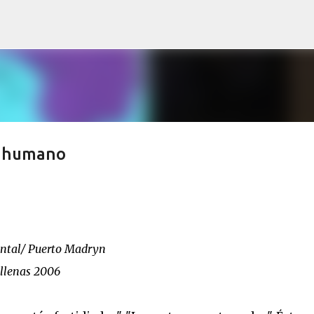
Ir al contenido principal
er humano
tal/ Puerto Madryn
allenas 2006