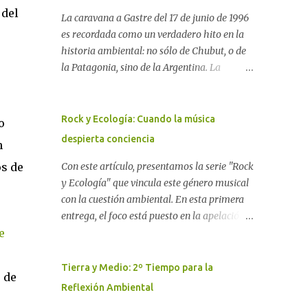
 del
La caravana a Gastre del 17 de junio de 1996
es recordada como un verdadero hito en la
historia ambiental: no sólo de Chubut, o de
la Patagonia, sino de la Argentina. La
"epopeya antinuclear" comenzó en 1986 con
las primeras noticias respecto a un proyecto
para construir un basurero de residuos
Rock y Ecología: Cuando la música
o
nucleares en Gastre (centro-norte de
despierta conciencia
n
Chubut) y se consolidó en 1996 cuando
os de
avanzó un proyecto legislativo nacional al
Con este artículo, presentamos la serie "Rock
respecto. En este artículo, la investigadora
y Ecología" que vincula este género musical
Ayelen Dichdji reconstruye la historia del
con la cuestión ambiental. En esta primera
Movimiento Antinuclear de Chubut (MACH)
entrega, el foco está puesto en la apelación
e
liderada por Javier Rodríguez Pardo, como
emotiva que aparecen en diferentes
una lección de rebelión democrática
canciones, sobre todo del Rock Nacional.
territorial frente a las imposiciones de la
Desde el legendario El Oso hasta las
Tierra y Medio: 2º Tiempo para la
 de
tecnocracia nuclear globalizada. Dossier N°
recientes apariciones de la Pachama Mama
Reflexión Ambiental
3 "La crisis nuclear en el mundo. A 10 años de
en la música urbana contemporánea. Por