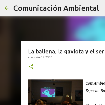
Comunicación Ambiental
La ballena, la gaviota y el s
el
agosto 05, 2006
ComAmbien
Especial B