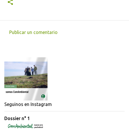
Publicar un comentario
C
o
m
e
n
t
a
r
i
Seguinos en Instagram
o
Dossier n° 1
s