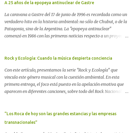
A 25 años de la epopeya antinuclear de Gastre
La caravana a Gastre del 17 de junio de 1996 es recordada como un
verdadero hito en la historia ambiental: no sólo de Chubut, o de la
Patagonia, sino de la Argentina. La "epopeya antinuclear"
comenzó en 1986 con las primeras noticias respecto a un proyecto
para construir un basurero de residuos nucleares en Gastre
(centro-norte de Chubut) y se consolidó en 1996 cuando avanzó un
proyecto legislativo nacional al respecto. En este artículo, la
Rock y Ecología: Cuando la música despierta conciencia
investigadora Ayelen Dichdji reconstruye la historia del
Con este artículo, presentamos la serie "Rock y Ecología" que
Movimiento Antinuclear de Chubut (MACH) liderada por Javier
vincula este género musical con la cuestión ambiental. En esta
Rodríguez Pardo, como una lección de rebelión democrática
primera entrega, el foco está puesto en la apelación emotiva que
territorial frente a las imposiciones de la tecnocracia nuclear
aparecen en diferentes canciones, sobre todo del Rock Nacional.
globalizada. Dossier N° 3 "La crisis nuclear en el mundo. A 10 años
Desde el legendario El Oso hasta las recientes apariciones de la
de Fukushima" CRÓNICA Por Ayelen Dichdji* Una multitud llegó
Pachama Mama en la música urbana contemporánea. Por
a Gastre en la mañana nevada del 17 de junio de 1996. Crédito: Alex
Carolina Aponte La Madre Tierra se escucha en las canciones del
“Los Roca de hoy son las grandes estancias y las empresas
Dukal.
Rock Nacional.
transnacionales”