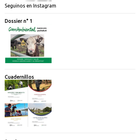
i
Seguinos en Instagram
o
Dossier n° 1
s
Cuadernillos