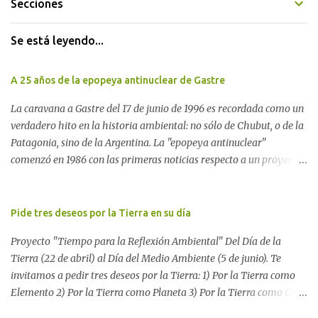
Secciones
Se está leyendo...
A 25 años de la epopeya antinuclear de Gastre
La caravana a Gastre del 17 de junio de 1996 es recordada como un
verdadero hito en la historia ambiental: no sólo de Chubut, o de la
Patagonia, sino de la Argentina. La "epopeya antinuclear"
comenzó en 1986 con las primeras noticias respecto a un proyecto
para construir un basurero de residuos nucleares en Gastre
(centro-norte de Chubut) y se consolidó en 1996 cuando avanzó un
proyecto legislativo nacional al respecto. En este artículo, la
Pide tres deseos por la Tierra en su día
investigadora Ayelen Dichdji reconstruye la historia del
Proyecto "Tiempo para la Reflexión Ambiental" Del Día de la
Movimiento Antinuclear de Chubut (MACH) liderada por Javier
Tierra (22 de abril) al Día del Medio Ambiente (5 de junio). Te
Rodríguez Pardo, como una lección de rebelión democrática
invitamos a pedir tres deseos por la Tierra: 1) Por la Tierra como
territorial frente a las imposiciones de la tecnocracia nuclear
Elemento 2) Por la Tierra como Planeta 3) Por la Tierra como Casa
globalizada. Dossier N° 3 "La crisis nuclear en el mundo. A 10 años
Si tenés una página web o un blog te proponemos escribir allí los
de Fukushima" CRÓNICA Por Ayelen Dichdji* Una multitud llegó