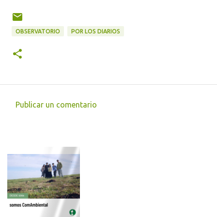
OBSERVATORIO
POR LOS DIARIOS
Publicar un comentario
C
o
m
e
n
t
a
r