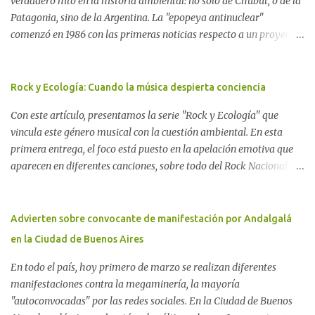
verdadero hito en la historia ambiental: no sólo de Chubut, o de la
Patagonia, sino de la Argentina. La "epopeya antinuclear"
comenzó en 1986 con las primeras noticias respecto a un proyecto
para construir un basurero de residuos nucleares en Gastre
(centro-norte de Chubut) y se consolidó en 1996 cuando avanzó un
proyecto legislativo nacional al respecto. En este artículo, la
Rock y Ecología: Cuando la música despierta conciencia
investigadora Ayelen Dichdji reconstruye la historia del
Con este artículo, presentamos la serie "Rock y Ecología" que
Movimiento Antinuclear de Chubut (MACH) liderada por Javier
vincula este género musical con la cuestión ambiental. En esta
Rodríguez Pardo, como una lección de rebelión democrática
primera entrega, el foco está puesto en la apelación emotiva que
territorial frente a las imposiciones de la tecnocracia nuclear
aparecen en diferentes canciones, sobre todo del Rock Nacional.
globalizada. Dossier N° 3 "La crisis nuclear en el mundo. A 10 años
Desde el legendario El Oso hasta las recientes apariciones de la
de Fukushima" CRÓNICA Por Ayelen Dichdji* Una multitud llegó
Pachama Mama en la música urbana contemporánea. Por
a Gastre en la mañana nevada del 17 de junio de 1996. Crédito: Alex
Carolina Aponte La Madre Tierra se escucha en las canciones del
Advierten sobre convocante de manifestación por Andalgalá
Dukal.
Rock Nacional.
en la Ciudad de Buenos Aires
En todo el país, hoy primero de marzo se realizan diferentes
manifestaciones contra la megaminería, la mayoría
"autoconvocadas" por las redes sociales. En la Ciudad de Buenos