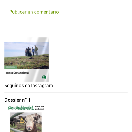
Publicar un comentario
C
o
m
e
n
t
a
r
i
Seguinos en Instagram
o
Dossier n° 1
s