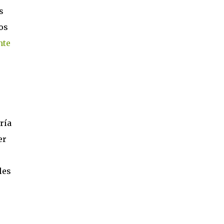
s
os
nte
ría
er
les