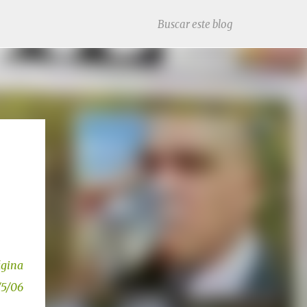
gina
/5/06