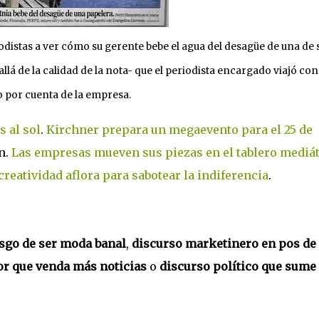
iodistas a ver cómo su gerente bebe el agua del desagüe de una de 
allá de la calidad de la nota- que el periodista encargado viajó co
 por cuenta de la empresa.
s al sol
.
Kirchner prepara un megaevento para el 25 de
n.
Las empresas mueven sus piezas en el tablero mediá
creatividad aflora para sabotear la indiferencia
.
sgo de ser
moda banal
,
discurso marketinero en pos de 
or
que venda más noticias
o
discurso político que sume