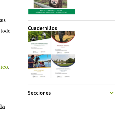
sus
Cuadernillos
n todo
tico
.
Secciones
la