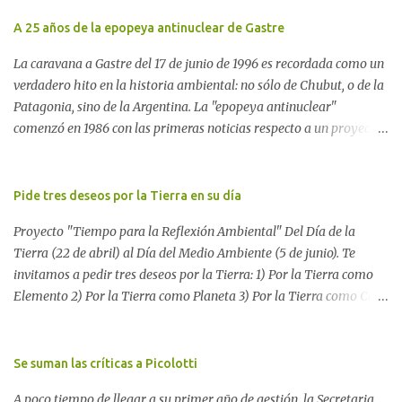
A 25 años de la epopeya antinuclear de Gastre
La caravana a Gastre del 17 de junio de 1996 es recordada como un
verdadero hito en la historia ambiental: no sólo de Chubut, o de la
Patagonia, sino de la Argentina. La "epopeya antinuclear"
comenzó en 1986 con las primeras noticias respecto a un proyecto
para construir un basurero de residuos nucleares en Gastre
(centro-norte de Chubut) y se consolidó en 1996 cuando avanzó un
proyecto legislativo nacional al respecto. En este artículo, la
Pide tres deseos por la Tierra en su día
investigadora Ayelen Dichdji reconstruye la historia del
Proyecto "Tiempo para la Reflexión Ambiental" Del Día de la
Movimiento Antinuclear de Chubut (MACH) liderada por Javier
Tierra (22 de abril) al Día del Medio Ambiente (5 de junio). Te
Rodríguez Pardo, como una lección de rebelión democrática
invitamos a pedir tres deseos por la Tierra: 1) Por la Tierra como
territorial frente a las imposiciones de la tecnocracia nuclear
Elemento 2) Por la Tierra como Planeta 3) Por la Tierra como Casa
globalizada. Dossier N° 3 "La crisis nuclear en el mundo. A 10 años
Si tenés una página web o un blog te proponemos escribir allí los
de Fukushima" CRÓNICA Por Ayelen Dichdji* Una multitud llegó
tres deseos por la Tierra. Después, envíanos tu mensaje a nuestro
a Gastre en la mañana nevada del 17 de junio de 1996. Crédito: Alex
blog para reunir todos los pedidos. Si no tenés una página web,
Se suman las críticas a Picolotti
Dukal.
dejá tus tres deseos aquí. O enviálo a
A poco tiempo de llegar a su primer año de gestión, la Secretaria