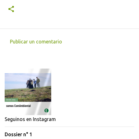
Publicar un comentario
C
o
m
e
n
t
a
r
i
Seguinos en Instagram
o
Dossier n° 1
s