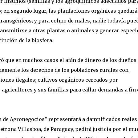
ar insumos (semillas y los agroquímicos adecuados par
o; en segundo lugar, las plantaciones orgánicas quedar
transgénicos; y para colmo de males, nadie todavía pue
ransmitirse a otras plantas o animales y generar especi
xtinción de la biosfera.
uró que en muchos casos el afán de dinero de los dueños
nemente los derechos de los pobladores rurales con
nes ilegales; cultivos orgánicos cercados por
agricultores y sus familias para callar demandas a fin 
as de Agronegocios" representará a damnificados reales
etrona Villasboa, de Paraguay, pedirá justicia por el mu