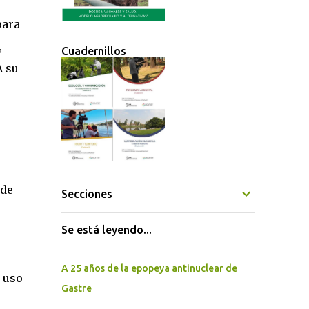
para
,
Cuadernillos
A su
nde
Secciones
Se está leyendo...
A 25 años de la epopeya antinuclear de
 uso
Gastre