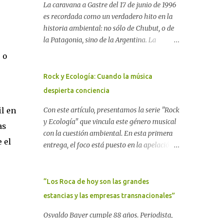
La caravana a Gastre del 17 de junio de 1996
es recordada como un verdadero hito en la
historia ambiental: no sólo de Chubut, o de
la Patagonia, sino de la Argentina. La
"epopeya antinuclear" comenzó en 1986 con
 o
las primeras noticias respecto a un proyecto
para construir un basurero de residuos
Rock y Ecología: Cuando la música
nucleares en Gastre (centro-norte de
despierta conciencia
Chubut) y se consolidó en 1996 cuando
l en
avanzó un proyecto legislativo nacional al
Con este artículo, presentamos la serie "Rock
respecto. En este artículo, la investigadora
y Ecología" que vincula este género musical
as
Ayelen Dichdji reconstruye la historia del
con la cuestión ambiental. En esta primera
 el
Movimiento Antinuclear de Chubut (MACH)
entrega, el foco está puesto en la apelación
liderada por Javier Rodríguez Pardo, como
emotiva que aparecen en diferentes
una lección de rebelión democrática
canciones, sobre todo del Rock Nacional.
territorial frente a las imposiciones de la
Desde el legendario El Oso hasta las
“Los Roca de hoy son las grandes
tecnocracia nuclear globalizada. Dossier N°
recientes apariciones de la Pachama Mama
estancias y las empresas transnacionales”
3 "La crisis nuclear en el mundo. A 10 años de
en la música urbana contemporánea. Por
Fukushima" CRÓNICA Por Ayelen Dichdji*
Carolina Aponte La Madre Tierra se escucha
Osvaldo Bayer cumple 88 años. Periodista,