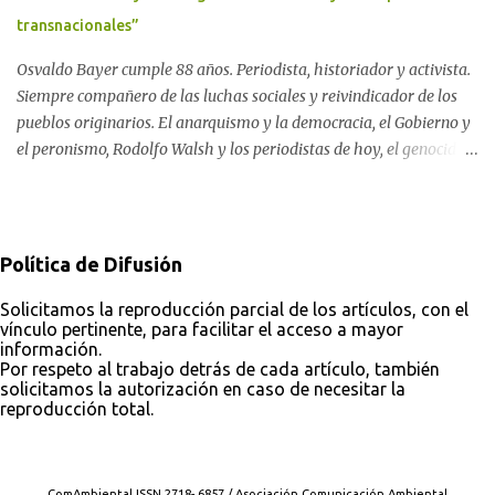
Rock Nacional.
transnacionales”
Osvaldo Bayer cumple 88 años. Periodista, historiador y activista.
Siempre compañero de las luchas sociales y reivindicador de los
pueblos originarios. El anarquismo y la democracia, el Gobierno y
el peronismo, Rodolfo Walsh y los periodistas de hoy, el genocidio
indígena y el silencio de los organismos de derechos humanos, el
pasado y el futuro soñado. Por Darío Aranda Para ComAmbiental
Osvaldo Bayer en "El Tugurio". Foto: Analí López Almeyda
Política de Difusión
Solicitamos la reproducción parcial de los artículos, con el
vínculo pertinente, para facilitar el acceso a mayor
información.
Por respeto al trabajo detrás de cada artículo, también
solicitamos la autorización en caso de necesitar la
reproducción total.
Con tecnología de Blogger
ComAmbiental ISSN 2718- 6857 / Asociación Comunicación Ambiental