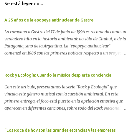
Se está leyendo...
A 25 años de la epopeya antinuclear de Gastre
La caravana a Gastre del 17 de junio de 1996 es recordada como un
verdadero hito en la historia ambiental: no sólo de Chubut, o de la
Patagonia, sino de la Argentina. La "epopeya antinuclear"
comenzó en 1986 con las primeras noticias respecto a un proyecto
para construir un basurero de residuos nucleares en Gastre
(centro-norte de Chubut) y se consolidó en 1996 cuando avanzó un
proyecto legislativo nacional al respecto. En este artículo, la
Rock y Ecología: Cuando la música despierta conciencia
investigadora Ayelen Dichdji reconstruye la historia del
Con este artículo, presentamos la serie "Rock y Ecología" que
Movimiento Antinuclear de Chubut (MACH) liderada por Javier
vincula este género musical con la cuestión ambiental. En esta
Rodríguez Pardo, como una lección de rebelión democrática
primera entrega, el foco está puesto en la apelación emotiva que
territorial frente a las imposiciones de la tecnocracia nuclear
aparecen en diferentes canciones, sobre todo del Rock Nacional.
globalizada. Dossier N° 3 "La crisis nuclear en el mundo. A 10 años
Desde el legendario El Oso hasta las recientes apariciones de la
de Fukushima" CRÓNICA Por Ayelen Dichdji* Una multitud llegó
Pachama Mama en la música urbana contemporánea. Por
a Gastre en la mañana nevada del 17 de junio de 1996. Crédito: Alex
Carolina Aponte La Madre Tierra se escucha en las canciones del
“Los Roca de hoy son las grandes estancias y las empresas
Dukal.