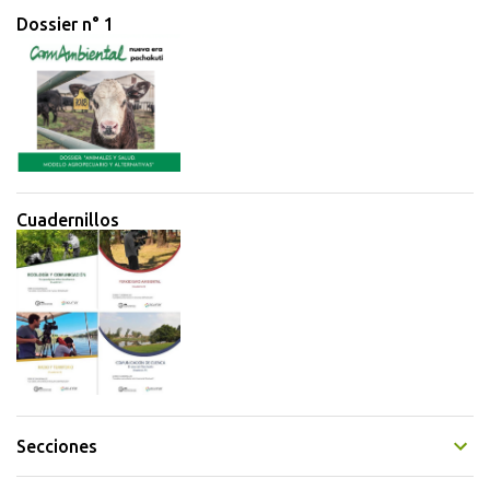
Dossier n° 1
s
Cuadernillos
Secciones