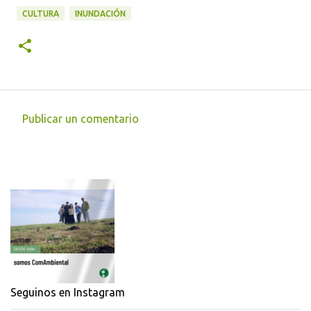
CULTURA
INUNDACIÓN
Publicar un comentario
C
o
m
e
n
t
a
r
i
Seguinos en Instagram
o