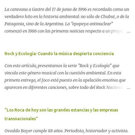
La caravana a Gastre del 17 de junio de 1996 es recordada como un
verdadero hito en la historia ambiental: no sólo de Chubut, o de la
Patagonia, sino de la Argentina. La "epopeya antinuclear"
comenzó en 1986 con las primeras noticias respecto a un proyecto
para construir un basurero de residuos nucleares en Gastre
(centro-norte de Chubut) y se consolidó en 1996 cuando avanzó un
proyecto legislativo nacional al respecto. En este artículo, la
Rock y Ecología: Cuando la música despierta conciencia
investigadora Ayelen Dichdji reconstruye la historia del
Con este artículo, presentamos la serie "Rock y Ecología" que
Movimiento Antinuclear de Chubut (MACH) liderada por Javier
vincula este género musical con la cuestión ambiental. En esta
Rodríguez Pardo, como una lección de rebelión democrática
primera entrega, el foco está puesto en la apelación emotiva que
territorial frente a las imposiciones de la tecnocracia nuclear
aparecen en diferentes canciones, sobre todo del Rock Nacional.
globalizada. Dossier N° 3 "La crisis nuclear en el mundo. A 10 años
Desde el legendario El Oso hasta las recientes apariciones de la
de Fukushima" CRÓNICA Por Ayelen Dichdji* Una multitud llegó
Pachama Mama en la música urbana contemporánea. Por
a Gastre en la mañana nevada del 17 de junio de 1996. Crédito: Alex
Carolina Aponte La Madre Tierra se escucha en las canciones del
“Los Roca de hoy son las grandes estancias y las empresas
Dukal.
Rock Nacional.
transnacionales”
Osvaldo Bayer cumple 88 años. Periodista, historiador y activista.