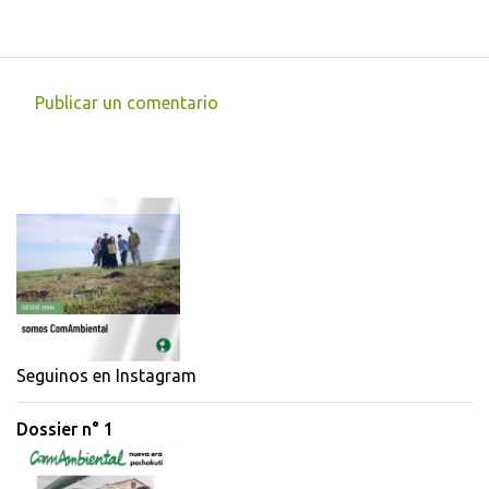
Publicar un comentario
C
o
m
e
n
t
a
r
i
Seguinos en Instagram
o
Dossier n° 1
s