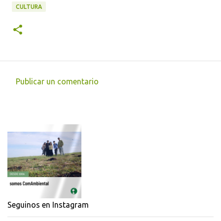
CULTURA
Publicar un comentario
C
o
m
e
n
t
a
r
i
Seguinos en Instagram
o