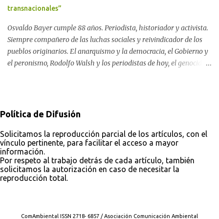
Rock Nacional.
transnacionales”
Osvaldo Bayer cumple 88 años. Periodista, historiador y activista.
Siempre compañero de las luchas sociales y reivindicador de los
pueblos originarios. El anarquismo y la democracia, el Gobierno y
el peronismo, Rodolfo Walsh y los periodistas de hoy, el genocidio
indígena y el silencio de los organismos de derechos humanos, el
pasado y el futuro soñado. Por Darío Aranda Para ComAmbiental
Osvaldo Bayer en "El Tugurio". Foto: Analí López Almeyda
Política de Difusión
Solicitamos la reproducción parcial de los artículos, con el
vínculo pertinente, para facilitar el acceso a mayor
información.
Por respeto al trabajo detrás de cada artículo, también
solicitamos la autorización en caso de necesitar la
reproducción total.
Con tecnología de Blogger
ComAmbiental ISSN 2718- 6857 / Asociación Comunicación Ambiental