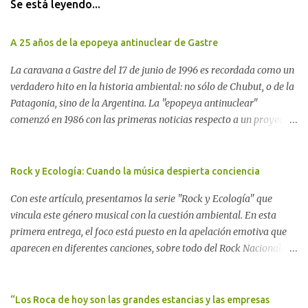
Se está leyendo...
A 25 años de la epopeya antinuclear de Gastre
La caravana a Gastre del 17 de junio de 1996 es recordada como un
verdadero hito en la historia ambiental: no sólo de Chubut, o de la
Patagonia, sino de la Argentina. La "epopeya antinuclear"
comenzó en 1986 con las primeras noticias respecto a un proyecto
para construir un basurero de residuos nucleares en Gastre
(centro-norte de Chubut) y se consolidó en 1996 cuando avanzó un
proyecto legislativo nacional al respecto. En este artículo, la
Rock y Ecología: Cuando la música despierta conciencia
investigadora Ayelen Dichdji reconstruye la historia del
Con este artículo, presentamos la serie "Rock y Ecología" que
Movimiento Antinuclear de Chubut (MACH) liderada por Javier
vincula este género musical con la cuestión ambiental. En esta
Rodríguez Pardo, como una lección de rebelión democrática
primera entrega, el foco está puesto en la apelación emotiva que
territorial frente a las imposiciones de la tecnocracia nuclear
aparecen en diferentes canciones, sobre todo del Rock Nacional.
globalizada. Dossier N° 3 "La crisis nuclear en el mundo. A 10 años
Desde el legendario El Oso hasta las recientes apariciones de la
de Fukushima" CRÓNICA Por Ayelen Dichdji* Una multitud llegó
Pachama Mama en la música urbana contemporánea. Por
a Gastre en la mañana nevada del 17 de junio de 1996. Crédito: Alex
Carolina Aponte La Madre Tierra se escucha en las canciones del
“Los Roca de hoy son las grandes estancias y las empresas
Dukal.