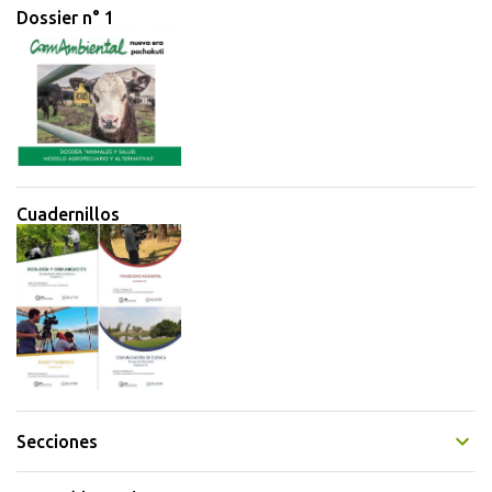
Dossier n° 1
s
Cuadernillos
Secciones